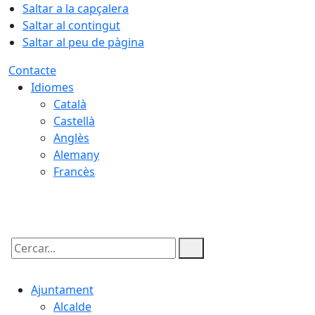
Saltar a la capçalera
Saltar al contingut
Saltar al peu de pàgina
Contacte
Idiomes
Català
Castellà
Anglès
Alemany
Francès
07.08.2026 | 06:10
Cercar:
Ajuntament
Alcalde