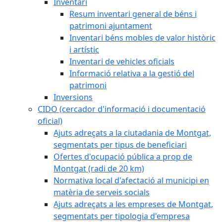
Inventari
Resum inventari general de béns i
patrimoni ajuntament
Inventari béns mobles de valor històric
i artístic
Inventari de vehicles oficials
Informació relativa a la gestió del
patrimoni
Inversions
CIDO (cercador d'informació i documentació
oficial)
Ajuts adreçats a la ciutadania de Montgat,
segmentats per tipus de beneficiari
Ofertes d'ocupació pública a prop de
Montgat (radi de 20 km)
Normativa local d'afectació al municipi en
matèria de serveis socials
Ajuts adreçats a les empreses de Montgat,
segmentats per tipologia d'empresa