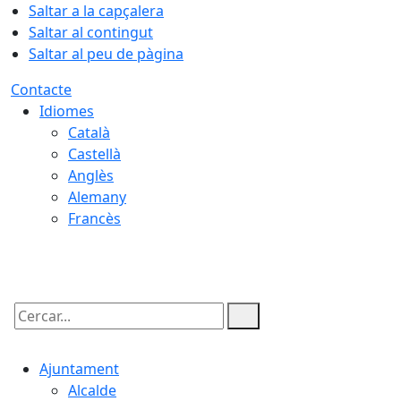
Saltar a la capçalera
Saltar al contingut
Saltar al peu de pàgina
Contacte
Idiomes
Català
Castellà
Anglès
Alemany
Francès
09.08.2026 | 08:24
Cercar:
Ajuntament
Alcalde