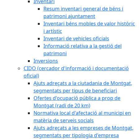
Inventari
Resum inventari general de béns i
patrimoni ajuntament
Inventari béns mobles de valor històric
i artístic
Inventari de vehicles oficials
Informació relativa a la gestió del
patrimoni
Inversions
CIDO (cercador d'informació i documentació
oficial)
Ajuts adreçats a la ciutadania de Montgat,
segmentats per tipus de beneficiari
Ofertes d'ocupació pública a prop de
Montgat (radi de 20 km)
Normativa local d'afectació al municipi en
matèria de serveis socials
Ajuts adreçats a les empreses de Montgat,
segmentats per tipologia d'empresa