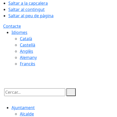
Saltar a la capçalera
Saltar al contingut
Saltar al peu de pàgina
Contacte
Idiomes
Català
Castellà
Anglès
Alemany
Francès
07.08.2026 | 04:09
Cercar:
Ajuntament
Alcalde