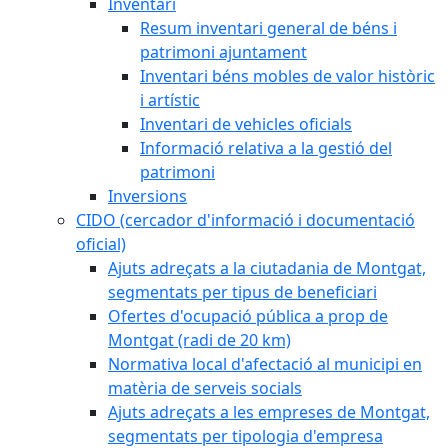
Inventari
Resum inventari general de béns i
patrimoni ajuntament
Inventari béns mobles de valor històric
i artístic
Inventari de vehicles oficials
Informació relativa a la gestió del
patrimoni
Inversions
CIDO (cercador d'informació i documentació
oficial)
Ajuts adreçats a la ciutadania de Montgat,
segmentats per tipus de beneficiari
Ofertes d'ocupació pública a prop de
Montgat (radi de 20 km)
Normativa local d'afectació al municipi en
matèria de serveis socials
Ajuts adreçats a les empreses de Montgat,
segmentats per tipologia d'empresa