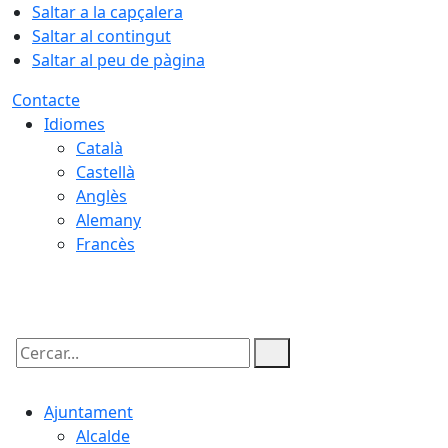
Saltar a la capçalera
Saltar al contingut
Saltar al peu de pàgina
Contacte
Idiomes
Català
Castellà
Anglès
Alemany
Francès
06.08.2026 | 09:39
Cercar:
Ajuntament
Alcalde