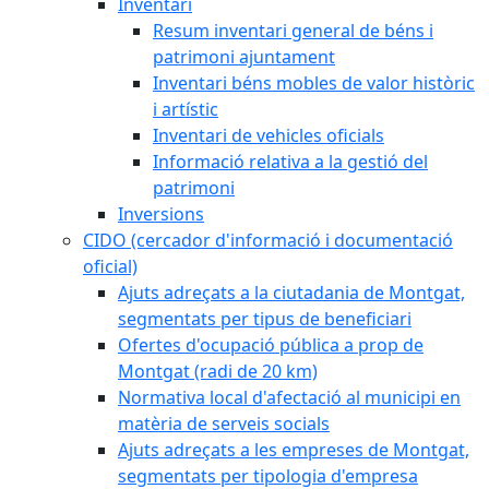
Inventari
Resum inventari general de béns i
patrimoni ajuntament
Inventari béns mobles de valor històric
i artístic
Inventari de vehicles oficials
Informació relativa a la gestió del
patrimoni
Inversions
CIDO (cercador d'informació i documentació
oficial)
Ajuts adreçats a la ciutadania de Montgat,
segmentats per tipus de beneficiari
Ofertes d'ocupació pública a prop de
Montgat (radi de 20 km)
Normativa local d'afectació al municipi en
matèria de serveis socials
Ajuts adreçats a les empreses de Montgat,
segmentats per tipologia d'empresa