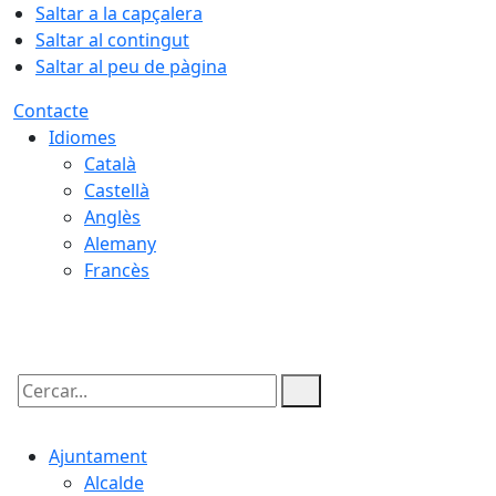
Saltar a la capçalera
Saltar al contingut
Saltar al peu de pàgina
Contacte
Idiomes
Català
Castellà
Anglès
Alemany
Francès
08.08.2026 | 17:11
Cercar:
Ajuntament
Alcalde