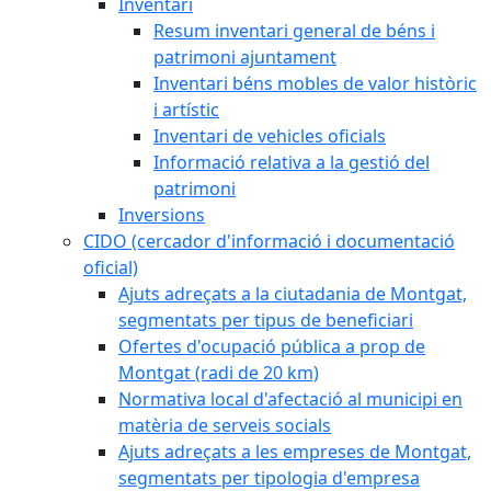
Inventari
Resum inventari general de béns i
patrimoni ajuntament
Inventari béns mobles de valor històric
i artístic
Inventari de vehicles oficials
Informació relativa a la gestió del
patrimoni
Inversions
CIDO (cercador d'informació i documentació
oficial)
Ajuts adreçats a la ciutadania de Montgat,
segmentats per tipus de beneficiari
Ofertes d'ocupació pública a prop de
Montgat (radi de 20 km)
Normativa local d'afectació al municipi en
matèria de serveis socials
Ajuts adreçats a les empreses de Montgat,
segmentats per tipologia d'empresa