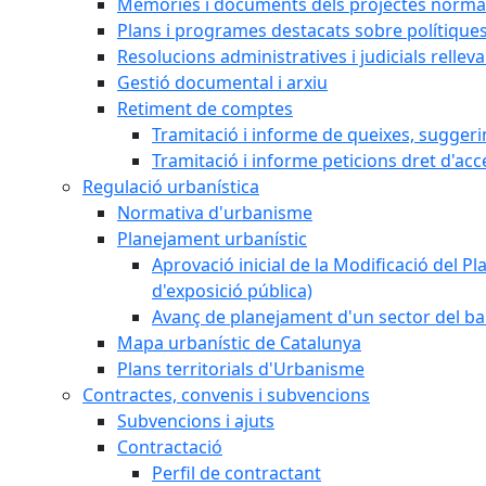
Memòries i documents dels projectes normat
Plans i programes destacats sobre polítique
Resolucions administratives i judicials rellev
Gestió documental i arxiu
Retiment de comptes
Tramitació i informe de queixes, sugger
Tramitació i informe peticions dret d'acc
Regulació urbanística
Normativa d'urbanisme
Planejament urbanístic
Aprovació inicial de la Modificació del Pl
d'exposició pública)
Avanç de planejament d'un sector del bar
Mapa urbanístic de Catalunya
Plans territorials d'Urbanisme
Contractes, convenis i subvencions
Subvencions i ajuts
Contractació
Perfil de contractant