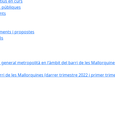
ius en curs
s públiques
ants
iments i propostes
és
a general metropolità en l'àmbit del barri de les Mallorquines
ri de les Mallorquines (darrer trimestre 2022 i primer trim