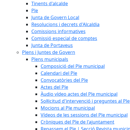
Tinents d'alcalde
Ple
Junta de Govern Local
Resolucions i decrets d'Alcaldia
Comissions informatives
Comissió especial de comptes
Junta de Portaveus
Plens i Juntes de Govern
Plens municipals
Composició del Ple municipal
Calendari del Ple
Convocatòries del Ple
Actes del Ple
Àudio vídeo actes del Ple municipal
Sol·licitud d'intervenció i preguntes al Ple
Mocions al Ple municipal
Vídeos de les sessions del Ple municipal
Cròniques del Ple de l'ajuntament
Repassem el Ple | Secció Revista munici