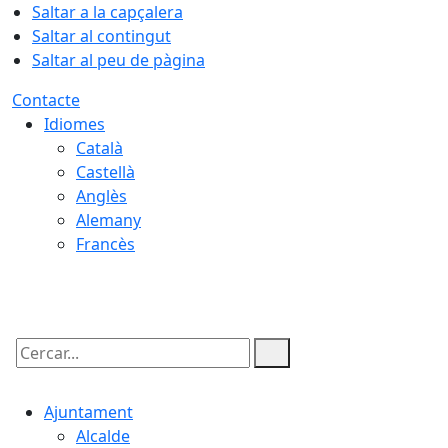
Saltar a la capçalera
Saltar al contingut
Saltar al peu de pàgina
Contacte
Idiomes
Català
Castellà
Anglès
Alemany
Francès
08.08.2026 | 21:25
Cercar:
Ajuntament
Alcalde