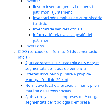
Inventari
Resum inventari general de béns i
patrimoni ajuntament
Inventari béns mobles de valor històric
i artístic
Inventari de vehicles oficials
Informació relativa a la gestió del
patrimoni
Inversions
CIDO (cercador d'informació i documentació
oficial)
Ajuts adreçats a la ciutadania de Montgat,
segmentats per tipus de beneficiari
Ofertes d'ocupació pública a prop de
Montgat (radi de 20 km)
Normativa local d'afectació al municipi en
matèria de serveis socials
Ajuts adreçats a les empreses de Montgat,
segmentats per tipologia d'empresa