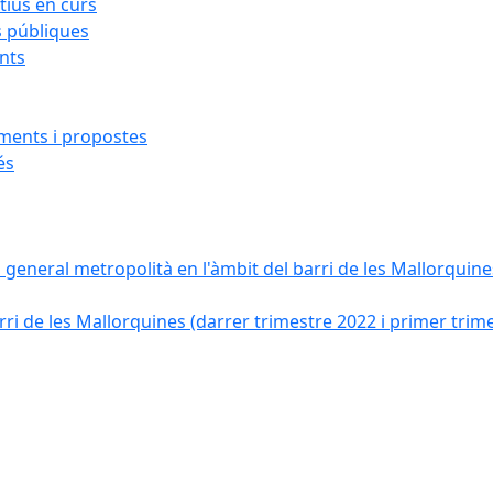
ius en curs
s públiques
ants
iments i propostes
és
a general metropolità en l'àmbit del barri de les Mallorquines
ri de les Mallorquines (darrer trimestre 2022 i primer trim