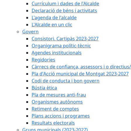
Currículum i dades de l'Alcalde
Declaració de béns i activitats
L'agenda de l'alcalde
L'Alcalde en un clic
Govern
Consistori. Cartipàs 2023-2027
Organigrama polític-tècnic
Agendes institucionals
Regidories
Càrrecs de confiança, assessors i o directius
Pla d'Acció municipal de Montgat 2023-2027
Codi de conducta i bon govern
Bústia ètica
Pla de mesures anti-frau
Organismes autònoms
Retiment de comptes
Plans accions i programes
Resultats electorals
Grups municipals (2023-2027)