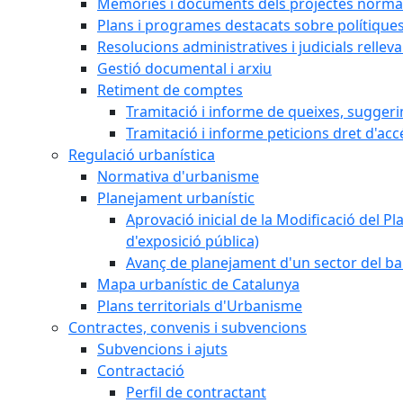
Memòries i documents dels projectes normat
Plans i programes destacats sobre polítique
Resolucions administratives i judicials rellev
Gestió documental i arxiu
Retiment de comptes
Tramitació i informe de queixes, sugger
Tramitació i informe peticions dret d'acc
Regulació urbanística
Normativa d'urbanisme
Planejament urbanístic
Aprovació inicial de la Modificació del Pl
d'exposició pública)
Avanç de planejament d'un sector del bar
Mapa urbanístic de Catalunya
Plans territorials d'Urbanisme
Contractes, convenis i subvencions
Subvencions i ajuts
Contractació
Perfil de contractant