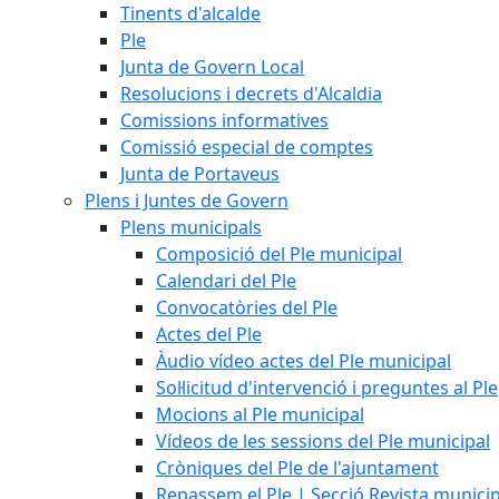
Tinents d'alcalde
Ple
Junta de Govern Local
Resolucions i decrets d'Alcaldia
Comissions informatives
Comissió especial de comptes
Junta de Portaveus
Plens i Juntes de Govern
Plens municipals
Composició del Ple municipal
Calendari del Ple
Convocatòries del Ple
Actes del Ple
Àudio vídeo actes del Ple municipal
Sol·licitud d'intervenció i preguntes al Ple
Mocions al Ple municipal
Vídeos de les sessions del Ple municipal
Cròniques del Ple de l'ajuntament
Repassem el Ple | Secció Revista munici