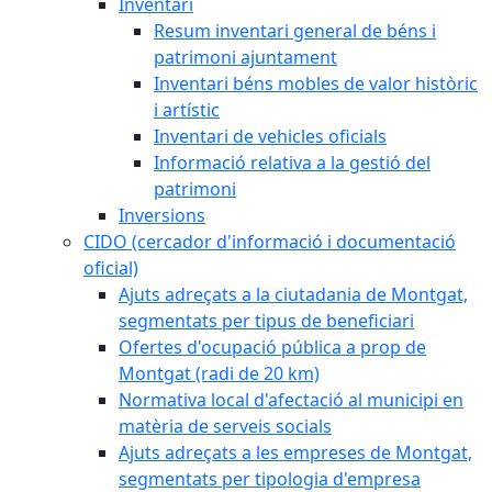
Inventari
Resum inventari general de béns i
patrimoni ajuntament
Inventari béns mobles de valor històric
i artístic
Inventari de vehicles oficials
Informació relativa a la gestió del
patrimoni
Inversions
CIDO (cercador d'informació i documentació
oficial)
Ajuts adreçats a la ciutadania de Montgat,
segmentats per tipus de beneficiari
Ofertes d'ocupació pública a prop de
Montgat (radi de 20 km)
Normativa local d'afectació al municipi en
matèria de serveis socials
Ajuts adreçats a les empreses de Montgat,
segmentats per tipologia d'empresa