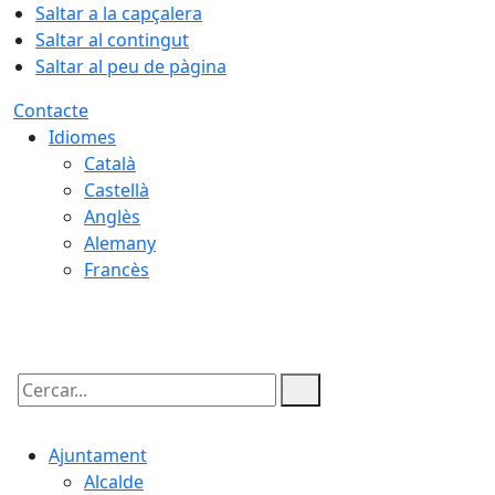
Saltar a la capçalera
Saltar al contingut
Saltar al peu de pàgina
Contacte
Idiomes
Català
Castellà
Anglès
Alemany
Francès
08.08.2026 | 05:45
Cercar:
Ajuntament
Alcalde