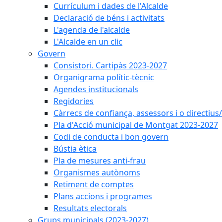
Currículum i dades de l'Alcalde
Declaració de béns i activitats
L'agenda de l'alcalde
L'Alcalde en un clic
Govern
Consistori. Cartipàs 2023-2027
Organigrama polític-tècnic
Agendes institucionals
Regidories
Càrrecs de confiança, assessors i o directius
Pla d'Acció municipal de Montgat 2023-2027
Codi de conducta i bon govern
Bústia ètica
Pla de mesures anti-frau
Organismes autònoms
Retiment de comptes
Plans accions i programes
Resultats electorals
Grups municipals (2023-2027)