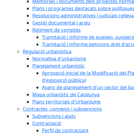
Memòries i documents dels projectes normat
Plans i programes destacats sobre polítique
Resolucions administratives i judicials rellev
Gestió documental i arxiu
Retiment de comptes
Tramitació i informe de queixes, sugger
Tramitació i informe peticions dret d'acc
Regulació urbanística
Normativa d'urbanisme
Planejament urbanístic
Aprovació inicial de la Modificació del Pl
d'exposició pública)
Avanç de planejament d'un sector del bar
Mapa urbanístic de Catalunya
Plans territorials d'Urbanisme
Contractes, convenis i subvencions
Subvencions i ajuts
Contractació
Perfil de contractant