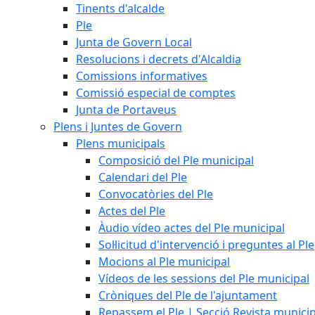
Tinents d'alcalde
Ple
Junta de Govern Local
Resolucions i decrets d'Alcaldia
Comissions informatives
Comissió especial de comptes
Junta de Portaveus
Plens i Juntes de Govern
Plens municipals
Composició del Ple municipal
Calendari del Ple
Convocatòries del Ple
Actes del Ple
Àudio vídeo actes del Ple municipal
Sol·licitud d'intervenció i preguntes al Ple
Mocions al Ple municipal
Vídeos de les sessions del Ple municipal
Cròniques del Ple de l'ajuntament
Repassem el Ple | Secció Revista munici