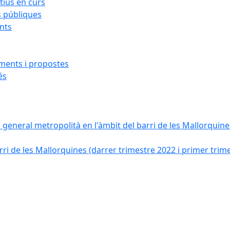
ius en curs
s públiques
ants
iments i propostes
és
a general metropolità en l'àmbit del barri de les Mallorquines
ri de les Mallorquines (darrer trimestre 2022 i primer trim