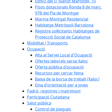
Edifici del c/ Joanot Martotell, 10
Pisos dotacionals Ronda 8 de març,
97B del Pla de Montgat
Marina Montgat Residencial
Habitatge Metròpoli Barcelona
Registre sol·licitants Habitatges de
Protecció Social de Catalunya
Mobilitat i Transports
Ocupació
Alta al Servei Local d'Ocupació
Ofertes laborals xarxa Xaloc
Oferta pública d'ocupació
Recursos per cercar feina
Baixa de la borsa de treball (Xaloc)
Eina d'orientació per a joves
Padró, registres i matrimoni
Participació Ciutadana
Salut pública
Control de plagues