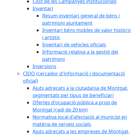
Cost de les Campanyes institucionals
Inventari
Resum inventari general de béns i
patrimoni ajuntament
Inventari béns mobles de valor històric
i artístic
Inventari de vehicles oficials
Informació relativa a la gestió del
patrimoni
Inversions
CIDO (cercador d'informació i documentació
oficial)
Ajuts adreçats a la ciutadania de Montgat,
segmentats per tipus de beneficiari
Ofertes d'ocupació pública a prop de
Montgat (radi de 20 km)
Normativa local d'afectació al municipi en
matèria de serveis socials
Ajuts adreçats a les empreses de Montgat,