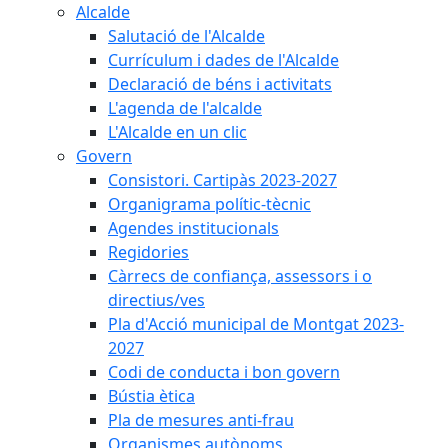
Alcalde
Salutació de l'Alcalde
Currículum i dades de l'Alcalde
Declaració de béns i activitats
L'agenda de l'alcalde
L'Alcalde en un clic
Govern
Consistori. Cartipàs 2023-2027
Organigrama polític-tècnic
Agendes institucionals
Regidories
Càrrecs de confiança, assessors i o
directius/ves
Pla d'Acció municipal de Montgat 2023-
2027
Codi de conducta i bon govern
Bústia ètica
Pla de mesures anti-frau
Organismes autònoms