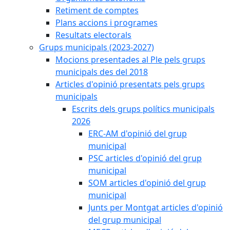
Retiment de comptes
Plans accions i programes
Resultats electorals
Grups municipals (2023-2027)
Mocions presentades al Ple pels grups
municipals des del 2018
Articles d'opinió presentats pels grups
municipals
Escrits dels grups polítics municipals
2026
ERC-AM d'opinió del grup
municipal
PSC articles d'opinió del grup
municipal
SOM articles d'opinió del grup
municipal
Junts per Montgat articles d'opinió
del grup municipal