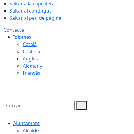
Saltar a la capçalera
Saltar al contingut
Saltar al peu de pàgina
Contacte
Idiomes
Català
Castellà
Anglès
Alemany
Francès
08.08.2026 | 12:47
Cercar:
Ajuntament
Alcalde