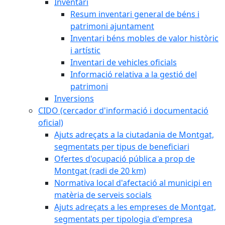
Inventari
Resum inventari general de béns i
patrimoni ajuntament
Inventari béns mobles de valor històric
i artístic
Inventari de vehicles oficials
Informació relativa a la gestió del
patrimoni
Inversions
CIDO (cercador d'informació i documentació
oficial)
Ajuts adreçats a la ciutadania de Montgat,
segmentats per tipus de beneficiari
Ofertes d'ocupació pública a prop de
Montgat (radi de 20 km)
Normativa local d'afectació al municipi en
matèria de serveis socials
Ajuts adreçats a les empreses de Montgat,
segmentats per tipologia d'empresa