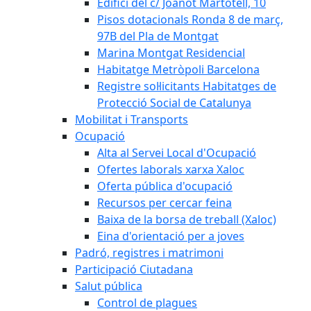
Edifici del c/ Joanot Martotell, 10
Pisos dotacionals Ronda 8 de març,
97B del Pla de Montgat
Marina Montgat Residencial
Habitatge Metròpoli Barcelona
Registre sol·licitants Habitatges de
Protecció Social de Catalunya
Mobilitat i Transports
Ocupació
Alta al Servei Local d'Ocupació
Ofertes laborals xarxa Xaloc
Oferta pública d'ocupació
Recursos per cercar feina
Baixa de la borsa de treball (Xaloc)
Eina d'orientació per a joves
Padró, registres i matrimoni
Participació Ciutadana
Salut pública
Control de plagues