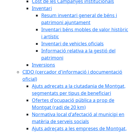
Cost de les Campanyes institucionals
Inventari
Resum inventari general de béns i
patrimoni ajuntament
Inventari béns mobles de valor històric
i artístic
Inventari de vehicles oficials
Informació relativa a la gestió del
patrimoni
Inversions
CIDO (cercador d'informació i documentació
oficial)
Ajuts adreçats a la ciutadania de Montgat,
segmentats per tipus de beneficiari
Ofertes d'ocupació pública a prop de
Montgat (radi de 20 km)
Normativa local d'afectació al municipi en
matèria de serveis socials
Ajuts adreçats a les empreses de Montgat,