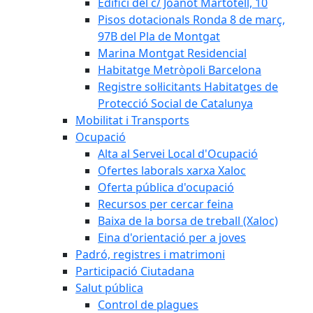
Edifici del c/ Joanot Martotell, 10
Pisos dotacionals Ronda 8 de març,
97B del Pla de Montgat
Marina Montgat Residencial
Habitatge Metròpoli Barcelona
Registre sol·licitants Habitatges de
Protecció Social de Catalunya
Mobilitat i Transports
Ocupació
Alta al Servei Local d'Ocupació
Ofertes laborals xarxa Xaloc
Oferta pública d'ocupació
Recursos per cercar feina
Baixa de la borsa de treball (Xaloc)
Eina d'orientació per a joves
Padró, registres i matrimoni
Participació Ciutadana
Salut pública
Control de plagues