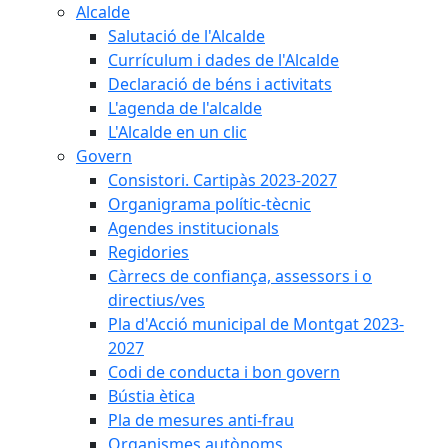
Alcalde
Salutació de l'Alcalde
Currículum i dades de l'Alcalde
Declaració de béns i activitats
L'agenda de l'alcalde
L'Alcalde en un clic
Govern
Consistori. Cartipàs 2023-2027
Organigrama polític-tècnic
Agendes institucionals
Regidories
Càrrecs de confiança, assessors i o
directius/ves
Pla d'Acció municipal de Montgat 2023-
2027
Codi de conducta i bon govern
Bústia ètica
Pla de mesures anti-frau
Organismes autònoms