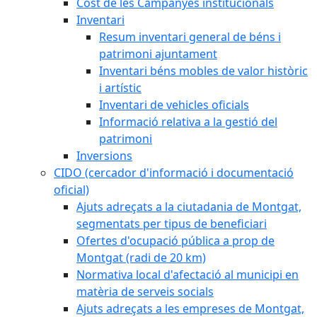
Cost de les Campanyes institucionals
Inventari
Resum inventari general de béns i
patrimoni ajuntament
Inventari béns mobles de valor històric
i artístic
Inventari de vehicles oficials
Informació relativa a la gestió del
patrimoni
Inversions
CIDO (cercador d'informació i documentació
oficial)
Ajuts adreçats a la ciutadania de Montgat,
segmentats per tipus de beneficiari
Ofertes d'ocupació pública a prop de
Montgat (radi de 20 km)
Normativa local d'afectació al municipi en
matèria de serveis socials
Ajuts adreçats a les empreses de Montgat,