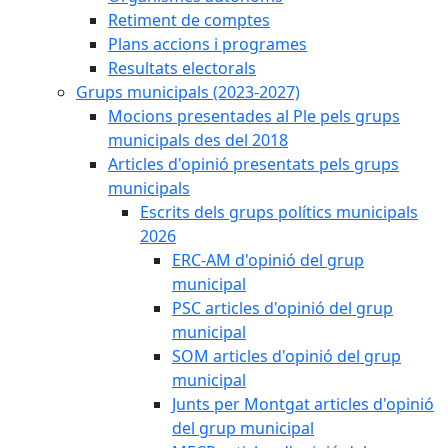
Retiment de comptes
Plans accions i programes
Resultats electorals
Grups municipals (2023-2027)
Mocions presentades al Ple pels grups
municipals des del 2018
Articles d'opinió presentats pels grups
municipals
Escrits dels grups polítics municipals
2026
ERC-AM d'opinió del grup
municipal
PSC articles d'opinió del grup
municipal
SOM articles d'opinió del grup
municipal
Junts per Montgat articles d'opinió
del grup municipal