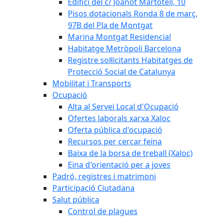
Edifici del c/ Joanot Martotell, 10
Pisos dotacionals Ronda 8 de març,
97B del Pla de Montgat
Marina Montgat Residencial
Habitatge Metròpoli Barcelona
Registre sol·licitants Habitatges de
Protecció Social de Catalunya
Mobilitat i Transports
Ocupació
Alta al Servei Local d'Ocupació
Ofertes laborals xarxa Xaloc
Oferta pública d'ocupació
Recursos per cercar feina
Baixa de la borsa de treball (Xaloc)
Eina d'orientació per a joves
Padró, registres i matrimoni
Participació Ciutadana
Salut pública
Control de plagues