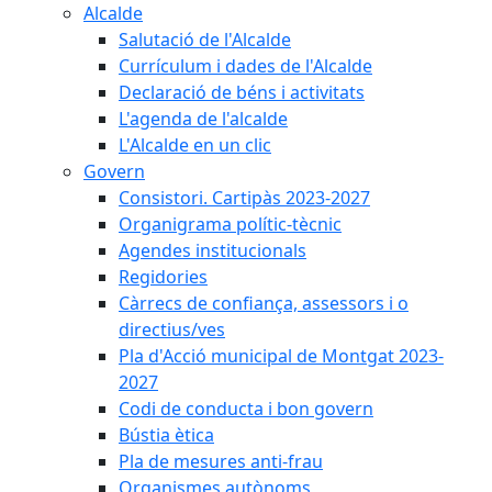
Alcalde
Salutació de l'Alcalde
Currículum i dades de l'Alcalde
Declaració de béns i activitats
L'agenda de l'alcalde
L'Alcalde en un clic
Govern
Consistori. Cartipàs 2023-2027
Organigrama polític-tècnic
Agendes institucionals
Regidories
Càrrecs de confiança, assessors i o
directius/ves
Pla d'Acció municipal de Montgat 2023-
2027
Codi de conducta i bon govern
Bústia ètica
Pla de mesures anti-frau
Organismes autònoms