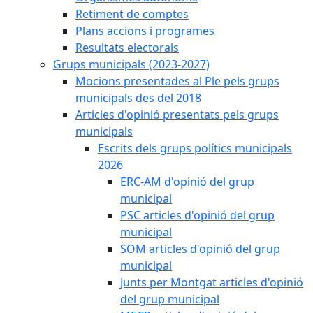
Retiment de comptes
Plans accions i programes
Resultats electorals
Grups municipals (2023-2027)
Mocions presentades al Ple pels grups
municipals des del 2018
Articles d'opinió presentats pels grups
municipals
Escrits dels grups polítics municipals
2026
ERC-AM d'opinió del grup
municipal
PSC articles d'opinió del grup
municipal
SOM articles d'opinió del grup
municipal
Junts per Montgat articles d'opinió
del grup municipal