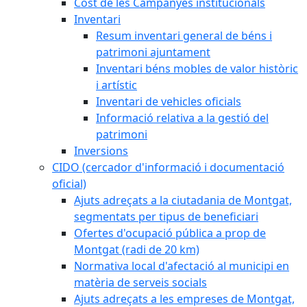
Cost de les Campanyes institucionals
Inventari
Resum inventari general de béns i
patrimoni ajuntament
Inventari béns mobles de valor històric
i artístic
Inventari de vehicles oficials
Informació relativa a la gestió del
patrimoni
Inversions
CIDO (cercador d'informació i documentació
oficial)
Ajuts adreçats a la ciutadania de Montgat,
segmentats per tipus de beneficiari
Ofertes d'ocupació pública a prop de
Montgat (radi de 20 km)
Normativa local d'afectació al municipi en
matèria de serveis socials
Ajuts adreçats a les empreses de Montgat,