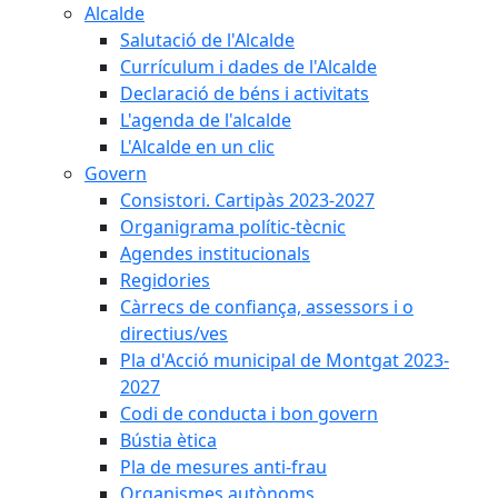
Alcalde
Salutació de l'Alcalde
Currículum i dades de l'Alcalde
Declaració de béns i activitats
L'agenda de l'alcalde
L'Alcalde en un clic
Govern
Consistori. Cartipàs 2023-2027
Organigrama polític-tècnic
Agendes institucionals
Regidories
Càrrecs de confiança, assessors i o
directius/ves
Pla d'Acció municipal de Montgat 2023-
2027
Codi de conducta i bon govern
Bústia ètica
Pla de mesures anti-frau
Organismes autònoms