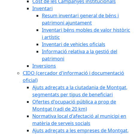
Cost de les Campanyes institucionals
Inventari
Resum inventari general de béns i
patrimoni ajuntament
Inventari béns mobles de valor històric
i artístic
Inventari de vehicles oficials
Informació relativa a la gestió del
patrimoni
Inversions
CIDO (cercador d'informació i documentació
oficial)
Ajuts adreçats a la ciutadania de Montgat,
segmentats per tipus de beneficiari
Ofertes d'ocupació pública a prop de
Montgat (radi de 20 km)
Normativa local d'afectació al municipi en
matèria de serveis socials
Ajuts adreçats a les empreses de Montgat,