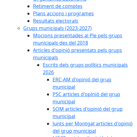
Retiment de comptes
Plans accions i programes
Resultats electorals
Grups municipals (2023-2027)
Mocions presentades al Ple pels grups
municipals des del 2018
Articles d'opinió presentats pels grups
municipals
Escrits dels grups polítics municipals
2026
ERC-AM d'opinió del grup
municipal
PSC articles d'opinió del grup
municipal
SOM articles d'opinió del grup
municipal
Junts per Montgat articles d'opinió
del grup municipal