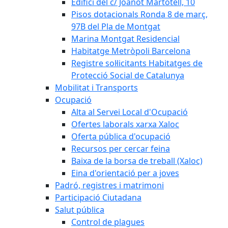
Edifici del c/ Joanot Martotell, 10
Pisos dotacionals Ronda 8 de març,
97B del Pla de Montgat
Marina Montgat Residencial
Habitatge Metròpoli Barcelona
Registre sol·licitants Habitatges de
Protecció Social de Catalunya
Mobilitat i Transports
Ocupació
Alta al Servei Local d'Ocupació
Ofertes laborals xarxa Xaloc
Oferta pública d'ocupació
Recursos per cercar feina
Baixa de la borsa de treball (Xaloc)
Eina d'orientació per a joves
Padró, registres i matrimoni
Participació Ciutadana
Salut pública
Control de plagues