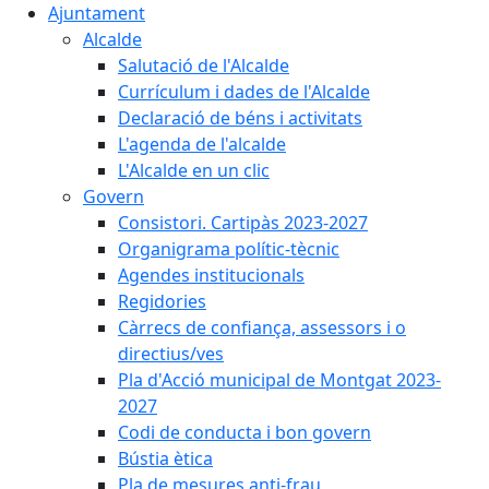
Ajuntament
Alcalde
Salutació de l'Alcalde
Currículum i dades de l'Alcalde
Declaració de béns i activitats
L'agenda de l'alcalde
L'Alcalde en un clic
Govern
Consistori. Cartipàs 2023-2027
Organigrama polític-tècnic
Agendes institucionals
Regidories
Càrrecs de confiança, assessors i o
directius/ves
Pla d'Acció municipal de Montgat 2023-
2027
Codi de conducta i bon govern
Bústia ètica
Pla de mesures anti-frau