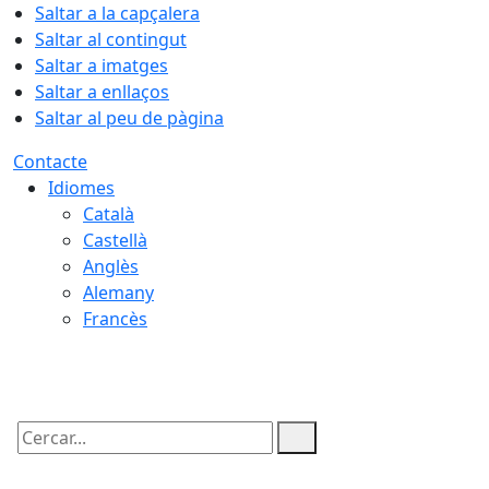
Saltar a la capçalera
Saltar al contingut
Saltar a imatges
Saltar a enllaços
Saltar al peu de pàgina
Contacte
Idiomes
Català
Castellà
Anglès
Alemany
Francès
08.08.2026 | 03:08
Cercar: