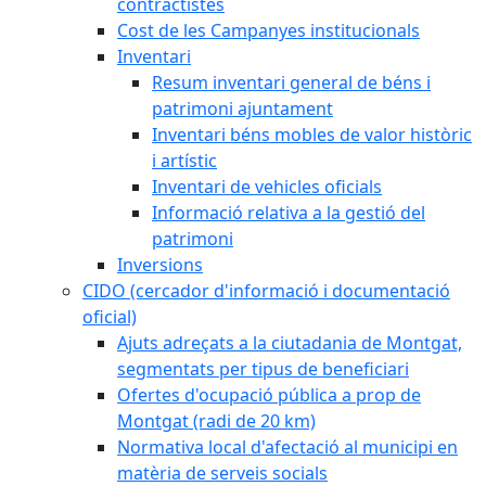
contractistes
Cost de les Campanyes institucionals
Inventari
Resum inventari general de béns i
patrimoni ajuntament
Inventari béns mobles de valor històric
i artístic
Inventari de vehicles oficials
Informació relativa a la gestió del
patrimoni
Inversions
CIDO (cercador d'informació i documentació
oficial)
Ajuts adreçats a la ciutadania de Montgat,
segmentats per tipus de beneficiari
Ofertes d'ocupació pública a prop de
Montgat (radi de 20 km)
Normativa local d'afectació al municipi en
matèria de serveis socials