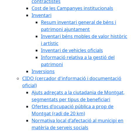
contractistes
Cost de les Campanyes institucionals
Inventari
Resum inventari general de béns i
patrimoni ajuntament
Inventari béns mobles de valor històric
i artístic
Inventari de vehicles oficials
Informació relativa a la gestió del
patrimoni
Inversions
CIDO (cercador d'informació i documentació
oficial)
Ajuts adreçats a la ciutadania de Montgat,
segmentats per tipus de beneficiari
Ofertes d'ocupació pública a prop de
Montgat (radi de 20 km)
Normativa local d'afectació al municipi en
matèria de serveis socials