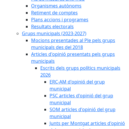
Organismes autònoms
Retiment de comptes
Plans accions i programes
Resultats electorals
Grups municipals (2023-2027)
Mocions presentades al Ple pels grups
municipals des del 2018
Articles d'opinió presentats pels grups
municipals
Escrits dels grups polítics municipals
2026
ERC-AM d'opinió del grup
municipal
PSC articles d'opinió del grup
municipal
SOM articles d'opinió del grup
municipal
Junts per Montgat articles d'opinió