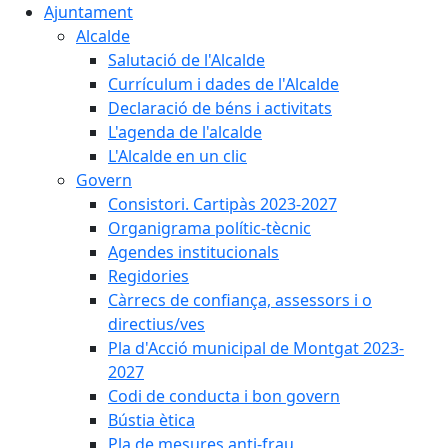
Ajuntament
Alcalde
Salutació de l'Alcalde
Currículum i dades de l'Alcalde
Declaració de béns i activitats
L'agenda de l'alcalde
L'Alcalde en un clic
Govern
Consistori. Cartipàs 2023-2027
Organigrama polític-tècnic
Agendes institucionals
Regidories
Càrrecs de confiança, assessors i o
directius/ves
Pla d'Acció municipal de Montgat 2023-
2027
Codi de conducta i bon govern
Bústia ètica
Pla de mesures anti-frau