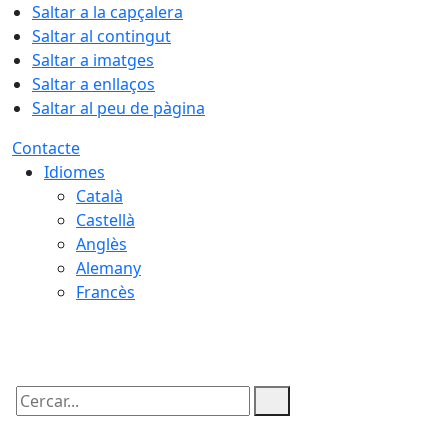
Saltar a la capçalera
Saltar al contingut
Saltar a imatges
Saltar a enllaços
Saltar al peu de pàgina
Contacte
Idiomes
Català
Castellà
Anglès
Alemany
Francès
10.08.2026 | 18:57
Cercar: