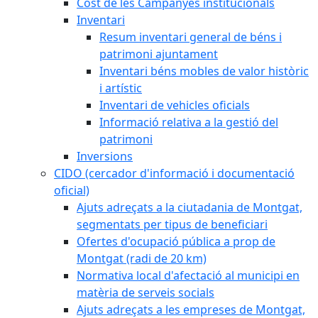
Cost de les Campanyes institucionals
Inventari
Resum inventari general de béns i
patrimoni ajuntament
Inventari béns mobles de valor històric
i artístic
Inventari de vehicles oficials
Informació relativa a la gestió del
patrimoni
Inversions
CIDO (cercador d'informació i documentació
oficial)
Ajuts adreçats a la ciutadania de Montgat,
segmentats per tipus de beneficiari
Ofertes d'ocupació pública a prop de
Montgat (radi de 20 km)
Normativa local d'afectació al municipi en
matèria de serveis socials
Ajuts adreçats a les empreses de Montgat,