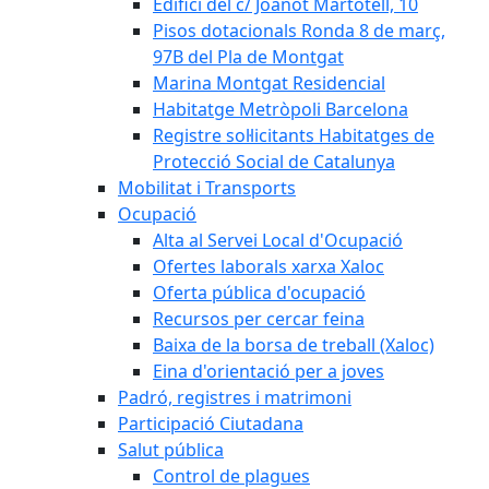
Edifici del c/ Joanot Martotell, 10
Pisos dotacionals Ronda 8 de març,
97B del Pla de Montgat
Marina Montgat Residencial
Habitatge Metròpoli Barcelona
Registre sol·licitants Habitatges de
Protecció Social de Catalunya
Mobilitat i Transports
Ocupació
Alta al Servei Local d'Ocupació
Ofertes laborals xarxa Xaloc
Oferta pública d'ocupació
Recursos per cercar feina
Baixa de la borsa de treball (Xaloc)
Eina d'orientació per a joves
Padró, registres i matrimoni
Participació Ciutadana
Salut pública
Control de plagues