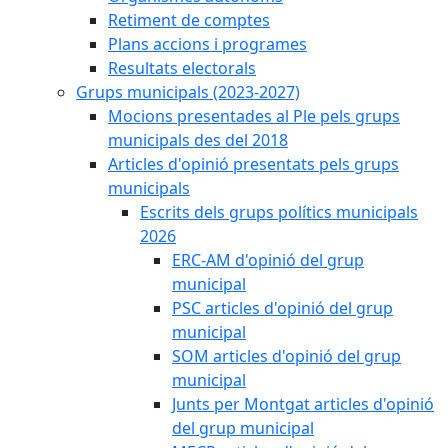
Retiment de comptes
Plans accions i programes
Resultats electorals
Grups municipals (2023-2027)
Mocions presentades al Ple pels grups
municipals des del 2018
Articles d'opinió presentats pels grups
municipals
Escrits dels grups polítics municipals
2026
ERC-AM d'opinió del grup
municipal
PSC articles d'opinió del grup
municipal
SOM articles d'opinió del grup
municipal
Junts per Montgat articles d'opinió
del grup municipal