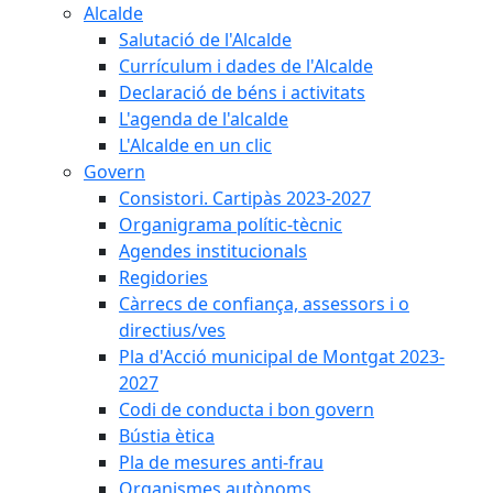
Alcalde
Salutació de l'Alcalde
Currículum i dades de l'Alcalde
Declaració de béns i activitats
L'agenda de l'alcalde
L'Alcalde en un clic
Govern
Consistori. Cartipàs 2023-2027
Organigrama polític-tècnic
Agendes institucionals
Regidories
Càrrecs de confiança, assessors i o
directius/ves
Pla d'Acció municipal de Montgat 2023-
2027
Codi de conducta i bon govern
Bústia ètica
Pla de mesures anti-frau
Organismes autònoms