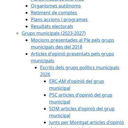
Organismes autònoms
Retiment de comptes
Plans accions i programes
Resultats electorals
Grups municipals (2023-2027)
Mocions presentades al Ple pels grups
municipals des del 2018
Articles d'opinió presentats pels grups
municipals
Escrits dels grups polítics municipals
2026
ERC-AM d'opinió del grup
municipal
PSC articles d'opinió del grup
municipal
SOM articles d'opinió del grup
municipal
Junts per Montgat articles d'opinió