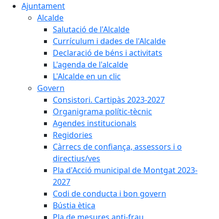
Ajuntament
Alcalde
Salutació de l'Alcalde
Currículum i dades de l'Alcalde
Declaració de béns i activitats
L'agenda de l'alcalde
L'Alcalde en un clic
Govern
Consistori. Cartipàs 2023-2027
Organigrama polític-tècnic
Agendes institucionals
Regidories
Càrrecs de confiança, assessors i o
directius/ves
Pla d'Acció municipal de Montgat 2023-
2027
Codi de conducta i bon govern
Bústia ètica
Pla de mesures anti-frau