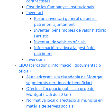
contractistes
Cost de les Campanyes institucionals
Inventari
Resum inventari general de béns i
patrimoni ajuntament
Inventari béns mobles de valor històric
i artístic
Inventari de vehicles oficials
Informació relativa a la gestió del
patrimoni
Inversions
CIDO (cercador d'informació i documentació
oficial)
Ajuts adreçats a la ciutadania de Montgat,
segmentats per tipus de beneficiari
Ofertes d'ocupació pública a prop de
Montgat (radi de 20 km)
Normativa local d'afectació al municipi en
matèria de serveis socials