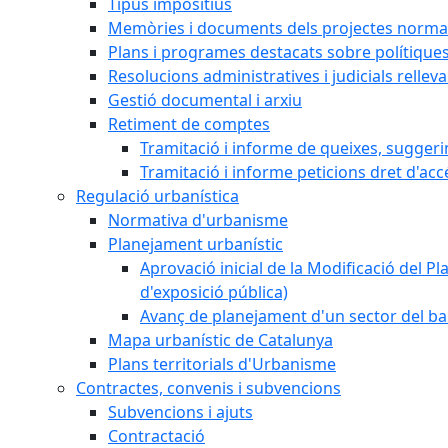
Tipus impositius
Memòries i documents dels projectes normat
Plans i programes destacats sobre polítique
Resolucions administratives i judicials rellev
Gestió documental i arxiu
Retiment de comptes
Tramitació i informe de queixes, sugger
Tramitació i informe peticions dret d'acc
Regulació urbanística
Normativa d'urbanisme
Planejament urbanístic
Aprovació inicial de la Modificació del Pl
d'exposició pública)
Avanç de planejament d'un sector del bar
Mapa urbanístic de Catalunya
Plans territorials d'Urbanisme
Contractes, convenis i subvencions
Subvencions i ajuts
Contractació