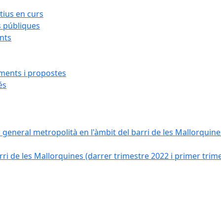
ius en curs
s públiques
ants
iments i propostes
és
a general metropolità en l'àmbit del barri de les Mallorquines
ri de les Mallorquines (darrer trimestre 2022 i primer trim