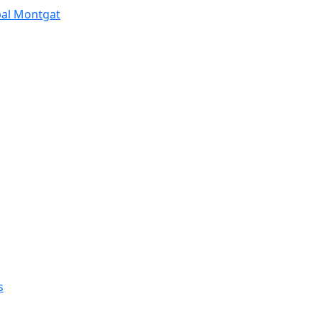
pal Montgat
s