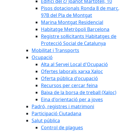
Edifici del c/ Joanot Martotell, 10
Pisos dotacionals Ronda 8 de març,
97B del Pla de Montgat
Marina Montgat Residencial
Habitatge Metròpoli Barcelona
Registre sol·licitants Habitatges de
Protecció Social de Catalunya
Mobilitat i Transports
Ocupació
Alta al Servei Local d'Ocupació
Ofertes laborals xarxa Xaloc
Oferta pública d'ocupació
Recursos per cercar feina
Baixa de la borsa de treball (Xaloc)
Eina d'orientació per a joves
Padró, registres i matrimoni
Participació Ciutadana
Salut pública
Control de plagues