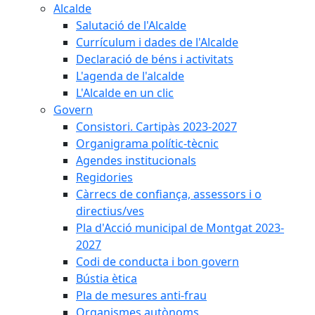
Alcalde
Salutació de l'Alcalde
Currículum i dades de l'Alcalde
Declaració de béns i activitats
L'agenda de l'alcalde
L'Alcalde en un clic
Govern
Consistori. Cartipàs 2023-2027
Organigrama polític-tècnic
Agendes institucionals
Regidories
Càrrecs de confiança, assessors i o
directius/ves
Pla d'Acció municipal de Montgat 2023-
2027
Codi de conducta i bon govern
Bústia ètica
Pla de mesures anti-frau
Organismes autònoms