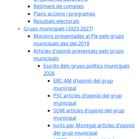
Retiment de comptes
Plans accions i programes
Resultats electorals
Grups municipals (2023-2027)
Mocions presentades al Ple pels grups
municipals des del 2018
Articles d'opinió presentats pels grups
municipals
Escrits dels grups polítics municipals
2026
ERC-AM d'opinió del grup
municipal
PSC articles d'opinió del grup
municipal
SOM articles d'opinió del grup
municipal
Junts per Montgat articles d'opinió
del grup municipal