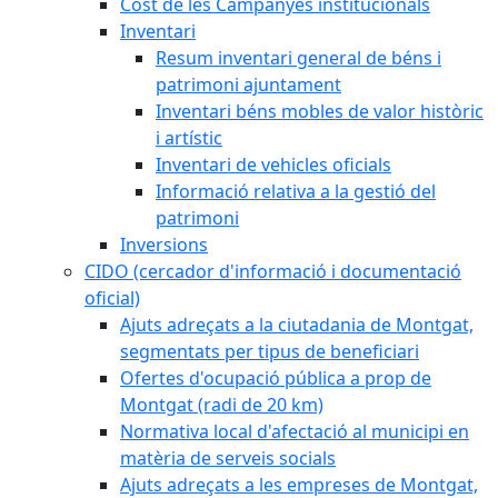
Cost de les Campanyes institucionals
Inventari
Resum inventari general de béns i
patrimoni ajuntament
Inventari béns mobles de valor històric
i artístic
Inventari de vehicles oficials
Informació relativa a la gestió del
patrimoni
Inversions
CIDO (cercador d'informació i documentació
oficial)
Ajuts adreçats a la ciutadania de Montgat,
segmentats per tipus de beneficiari
Ofertes d'ocupació pública a prop de
Montgat (radi de 20 km)
Normativa local d'afectació al municipi en
matèria de serveis socials
Ajuts adreçats a les empreses de Montgat,