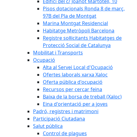
Edifici del c/ Joanot Martotell, 10
Pisos dotacionals Ronda 8 de març,
97B del Pla de Montgat
Marina Montgat Residencial
Habitatge Metròpoli Barcelona
Registre sol·licitants Habitatges de
Protecció Social de Catalunya
Mobilitat i Transports
Ocupació
Alta al Servei Local d'Ocupació
Ofertes laborals xarxa Xaloc
Oferta pública d'ocupació
Recursos per cercar feina
Baixa de la borsa de treball (Xaloc)
Eina d'orientació per a joves
Padró, registres i matrimoni
Participació Ciutadana
Salut pública
Control de plagues