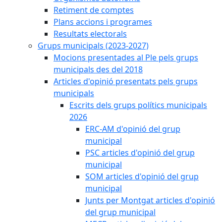
Retiment de comptes
Plans accions i programes
Resultats electorals
Grups municipals (2023-2027)
Mocions presentades al Ple pels grups
municipals des del 2018
Articles d'opinió presentats pels grups
municipals
Escrits dels grups polítics municipals
2026
ERC-AM d'opinió del grup
municipal
PSC articles d'opinió del grup
municipal
SOM articles d'opinió del grup
municipal
Junts per Montgat articles d'opinió
del grup municipal