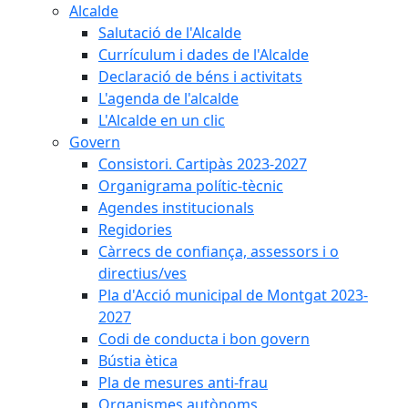
Alcalde
Salutació de l'Alcalde
Currículum i dades de l'Alcalde
Declaració de béns i activitats
L'agenda de l'alcalde
L'Alcalde en un clic
Govern
Consistori. Cartipàs 2023-2027
Organigrama polític-tècnic
Agendes institucionals
Regidories
Càrrecs de confiança, assessors i o
directius/ves
Pla d'Acció municipal de Montgat 2023-
2027
Codi de conducta i bon govern
Bústia ètica
Pla de mesures anti-frau
Organismes autònoms