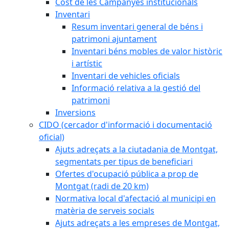
Cost de les Campanyes institucionals
Inventari
Resum inventari general de béns i
patrimoni ajuntament
Inventari béns mobles de valor històric
i artístic
Inventari de vehicles oficials
Informació relativa a la gestió del
patrimoni
Inversions
CIDO (cercador d'informació i documentació
oficial)
Ajuts adreçats a la ciutadania de Montgat,
segmentats per tipus de beneficiari
Ofertes d'ocupació pública a prop de
Montgat (radi de 20 km)
Normativa local d'afectació al municipi en
matèria de serveis socials
Ajuts adreçats a les empreses de Montgat,