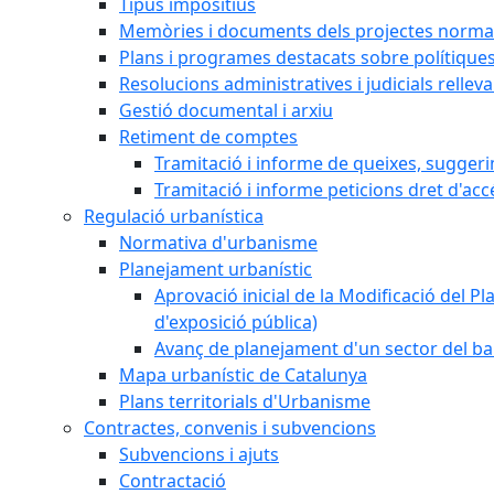
Tipus impositius
Memòries i documents dels projectes normat
Plans i programes destacats sobre polítique
Resolucions administratives i judicials rellev
Gestió documental i arxiu
Retiment de comptes
Tramitació i informe de queixes, sugger
Tramitació i informe peticions dret d'acc
Regulació urbanística
Normativa d'urbanisme
Planejament urbanístic
Aprovació inicial de la Modificació del Pl
d'exposició pública)
Avanç de planejament d'un sector del bar
Mapa urbanístic de Catalunya
Plans territorials d'Urbanisme
Contractes, convenis i subvencions
Subvencions i ajuts
Contractació