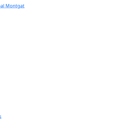
pal Montgat
s