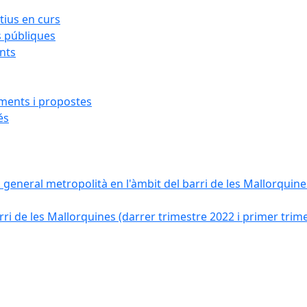
ius en curs
s públiques
ants
iments i propostes
és
a general metropolità en l'àmbit del barri de les Mallorquines
ri de les Mallorquines (darrer trimestre 2022 i primer trim