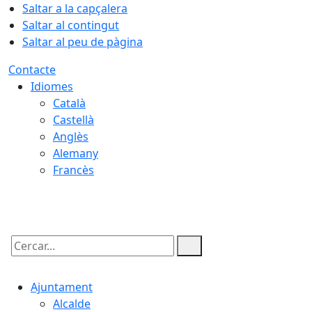
Saltar a la capçalera
Saltar al contingut
Saltar al peu de pàgina
Contacte
Idiomes
Català
Castellà
Anglès
Alemany
Francès
06.08.2026 | 00:43
Cercar:
Ajuntament
Alcalde