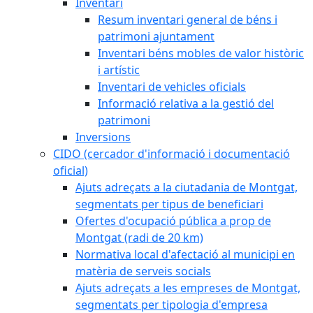
Inventari
Resum inventari general de béns i
patrimoni ajuntament
Inventari béns mobles de valor històric
i artístic
Inventari de vehicles oficials
Informació relativa a la gestió del
patrimoni
Inversions
CIDO (cercador d'informació i documentació
oficial)
Ajuts adreçats a la ciutadania de Montgat,
segmentats per tipus de beneficiari
Ofertes d'ocupació pública a prop de
Montgat (radi de 20 km)
Normativa local d'afectació al municipi en
matèria de serveis socials
Ajuts adreçats a les empreses de Montgat,
segmentats per tipologia d'empresa