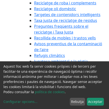
Reciclatge de roba i complements
Reciclatge oli domèstic
Targetes de contenidors intel·ligents
Taxa justa de reciclatge de residus
Preguntes freqüents sobre el
reciclatge i Taxa Justa
Recollida de mobles i trastos vells
Avisos preventius de la contaminació
de l'aire
Refugis climàtics
Jugateca ambiental a la platja
Aquest lloc web fa servir cookies pròpies i de tercers per
Programa d'AMB Parcs i Platges
facilitar-te una experiència de navegació òptima i recollir
Cicle primavera
informació anònima per millorar i adaptar-nos a les teves
Cicle tardor
preferències i pautes de navegació. Navegar sense acceptar
Ajuts Next Generation
les cookies limitarà la visibilitat i funcions del web.
Horts urbans de Can Casanovas
Podeu consultar la
política de cookies
.
Tributs i Finances locals
Configurar opcions
...
Rebutja
Acceptar
Urbanisme
Via Pública i Jardineria