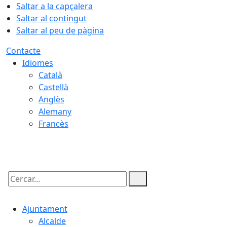
Saltar a la capçalera
Saltar al contingut
Saltar al peu de pàgina
Contacte
Idiomes
Català
Castellà
Anglès
Alemany
Francès
07.08.2026 | 00:43
Cercar:
Ajuntament
Alcalde