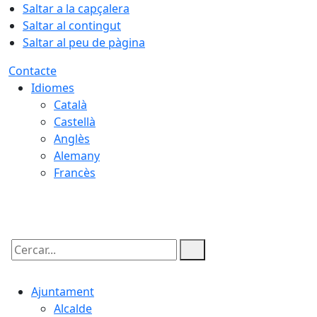
Saltar a la capçalera
Saltar al contingut
Saltar al peu de pàgina
Contacte
Idiomes
Català
Castellà
Anglès
Alemany
Francès
09.08.2026 | 12:36
Cercar:
Ajuntament
Alcalde