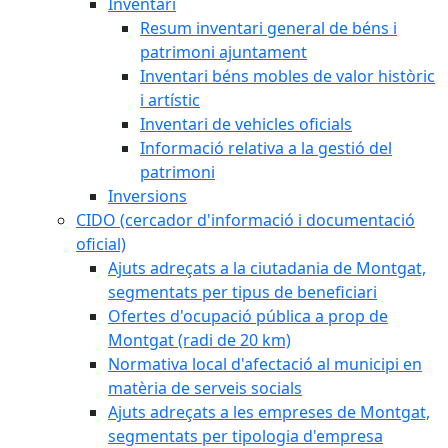
Inventari
Resum inventari general de béns i
patrimoni ajuntament
Inventari béns mobles de valor històric
i artístic
Inventari de vehicles oficials
Informació relativa a la gestió del
patrimoni
Inversions
CIDO (cercador d'informació i documentació
oficial)
Ajuts adreçats a la ciutadania de Montgat,
segmentats per tipus de beneficiari
Ofertes d'ocupació pública a prop de
Montgat (radi de 20 km)
Normativa local d'afectació al municipi en
matèria de serveis socials
Ajuts adreçats a les empreses de Montgat,
segmentats per tipologia d'empresa