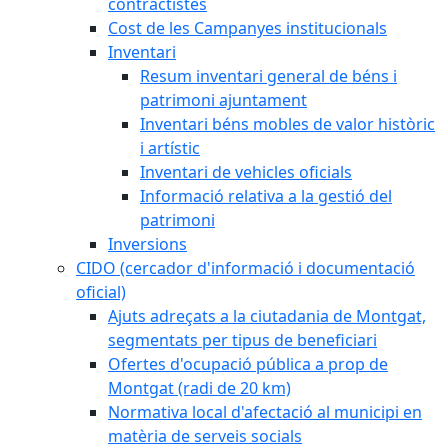
contractistes
Cost de les Campanyes institucionals
Inventari
Resum inventari general de béns i
patrimoni ajuntament
Inventari béns mobles de valor històric
i artístic
Inventari de vehicles oficials
Informació relativa a la gestió del
patrimoni
Inversions
CIDO (cercador d'informació i documentació
oficial)
Ajuts adreçats a la ciutadania de Montgat,
segmentats per tipus de beneficiari
Ofertes d'ocupació pública a prop de
Montgat (radi de 20 km)
Normativa local d'afectació al municipi en
matèria de serveis socials