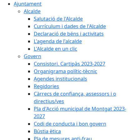
Ajuntament
Alcalde
Salutació de l'Alcalde
Currículum i dades de l'Alcalde
Declaració de béns i activitats
L'agenda de l'alcalde
L'Alcalde en un clic
Govern
Consistori. Cartipàs 2023-2027
Organigrama polític-tècnic
Agendes institucionals
Regidories
Càrrecs de confiança, assessors i o
directius/ves
Pla d'Acció municipal de Montgat 2023-
2027
Codi de conducta i bon govern
Bústia ètica
Pla de mesures anti-frau