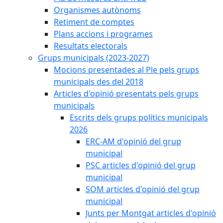
Organismes autònoms
Retiment de comptes
Plans accions i programes
Resultats electorals
Grups municipals (2023-2027)
Mocions presentades al Ple pels grups
municipals des del 2018
Articles d'opinió presentats pels grups
municipals
Escrits dels grups polítics municipals
2026
ERC-AM d'opinió del grup
municipal
PSC articles d'opinió del grup
municipal
SOM articles d'opinió del grup
municipal
Junts per Montgat articles d'opinió