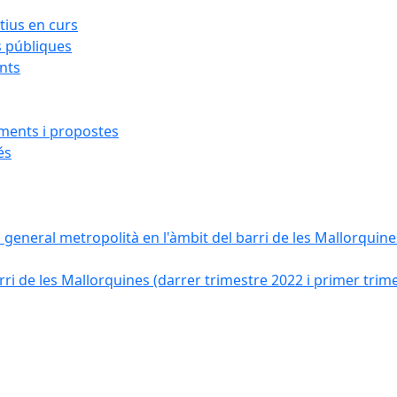
ius en curs
s públiques
ants
iments i propostes
és
a general metropolità en l'àmbit del barri de les Mallorquines
ri de les Mallorquines (darrer trimestre 2022 i primer trim