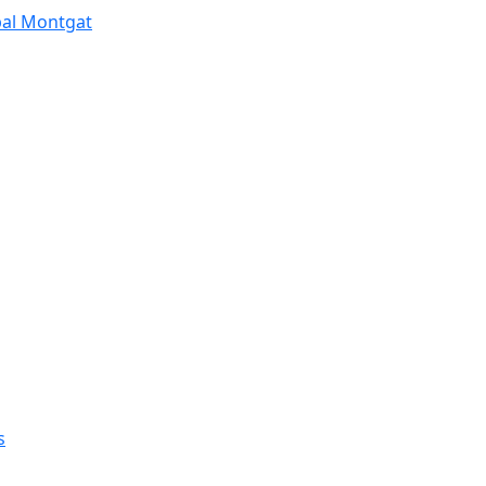
pal Montgat
s