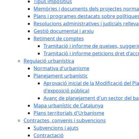
Tipus impositius
Memòries i documents dels projectes normat
Plans i programes destacats sobre polítique
Resolucions administratives i judicials rellev
Gestió documental i arxiu
Retiment de comptes
Tramitació i informe de queixes, sugger
Tramitació i informe peticions dret d'acc
Regulació urbanística
Normativa d'urbanisme
Planejament urbanístic
Aprovació inicial de la Modificació del Pl
d'exposició pública)
Avanç de planejament d'un sector del bar
Mapa urbanístic de Catalunya
Plans territorials d'Urbanisme
Contractes, convenis i subvencions
Subvencions i ajuts
Contractació