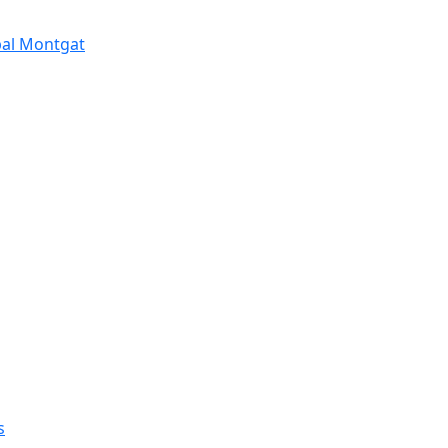
pal Montgat
s