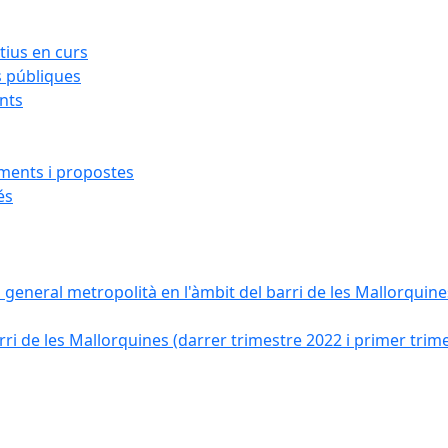
ius en curs
s públiques
ants
iments i propostes
és
a general metropolità en l'àmbit del barri de les Mallorquines
ri de les Mallorquines (darrer trimestre 2022 i primer trim