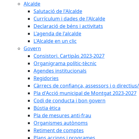
Alcalde
Salutació de l'Alcalde
Currículum i dades de l'Alcalde
Declaració de béns i activitats
L'agenda de l'alcalde
L'Alcalde en un clic
Govern
Consistori. Cartipàs 2023-2027
Organigrama polític-tècnic
Agendes institucionals
Regidories
Càrrecs de confiança, assessors i o directius
Pla d'Acció municipal de Montgat 2023-2027
Codi de conducta i bon govern
Bústia ètica
Pla de mesures anti-frau
Organismes autònoms
Retiment de comptes
Plans accions i programes