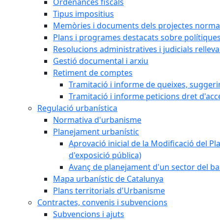
Ordenances fiscals
Tipus impositius
Memòries i documents dels projectes normat
Plans i programes destacats sobre polítique
Resolucions administratives i judicials rellev
Gestió documental i arxiu
Retiment de comptes
Tramitació i informe de queixes, sugger
Tramitació i informe peticions dret d'acc
Regulació urbanística
Normativa d'urbanisme
Planejament urbanístic
Aprovació inicial de la Modificació del Pl
d'exposició pública)
Avanç de planejament d'un sector del bar
Mapa urbanístic de Catalunya
Plans territorials d'Urbanisme
Contractes, convenis i subvencions
Subvencions i ajuts