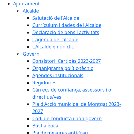
Ajuntament
Alcalde
Salutació de l'Alcalde
Currículum i dades de l'Alcalde
Declaració de béns i activitats
L'agenda de l'alcalde
L'Alcalde en un clic
Govern
Consistori. Cartipàs 2023-2027
Organigrama polític-tècnic
Agendes institucionals
Regidories
Càrrecs de confiança, assessors i o
directius/ves
Pla d'Acció municipal de Montgat 2023-
2027
Codi de conducta i bon govern
Bústia ètica
Pla de mesures anti-frau