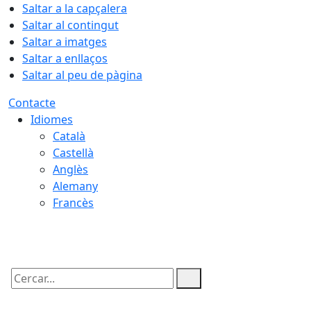
Saltar a la capçalera
Saltar al contingut
Saltar a imatges
Saltar a enllaços
Saltar al peu de pàgina
Contacte
Idiomes
Català
Castellà
Anglès
Alemany
Francès
08.08.2026 | 06:04
Cercar: