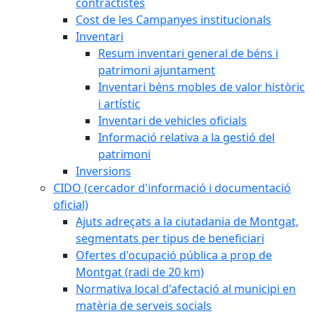
contractistes
Cost de les Campanyes institucionals
Inventari
Resum inventari general de béns i
patrimoni ajuntament
Inventari béns mobles de valor històric
i artístic
Inventari de vehicles oficials
Informació relativa a la gestió del
patrimoni
Inversions
CIDO (cercador d'informació i documentació
oficial)
Ajuts adreçats a la ciutadania de Montgat,
segmentats per tipus de beneficiari
Ofertes d'ocupació pública a prop de
Montgat (radi de 20 km)
Normativa local d'afectació al municipi en
matèria de serveis socials