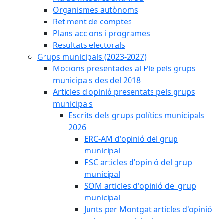
Organismes autònoms
Retiment de comptes
Plans accions i programes
Resultats electorals
Grups municipals (2023-2027)
Mocions presentades al Ple pels grups
municipals des del 2018
Articles d'opinió presentats pels grups
municipals
Escrits dels grups polítics municipals
2026
ERC-AM d'opinió del grup
municipal
PSC articles d'opinió del grup
municipal
SOM articles d'opinió del grup
municipal
Junts per Montgat articles d'opinió