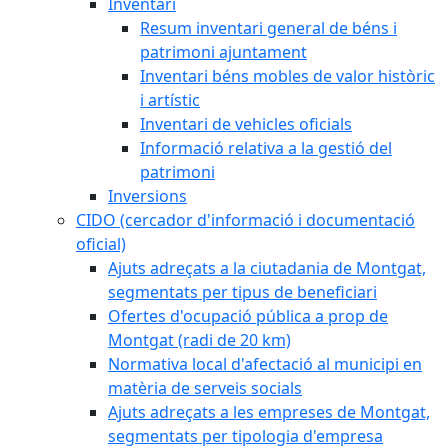
Inventari
Resum inventari general de béns i
patrimoni ajuntament
Inventari béns mobles de valor històric
i artístic
Inventari de vehicles oficials
Informació relativa a la gestió del
patrimoni
Inversions
CIDO (cercador d'informació i documentació
oficial)
Ajuts adreçats a la ciutadania de Montgat,
segmentats per tipus de beneficiari
Ofertes d'ocupació pública a prop de
Montgat (radi de 20 km)
Normativa local d'afectació al municipi en
matèria de serveis socials
Ajuts adreçats a les empreses de Montgat,
segmentats per tipologia d'empresa