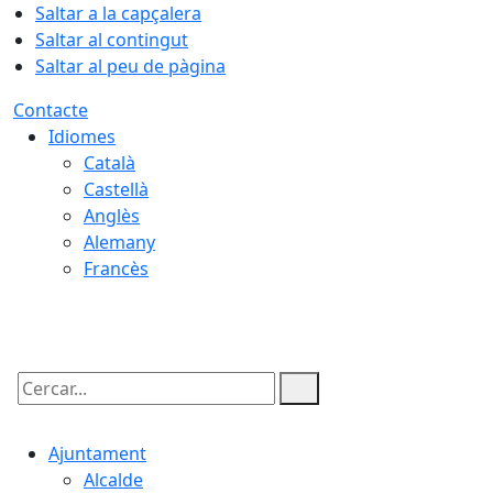
Saltar a la capçalera
Saltar al contingut
Saltar al peu de pàgina
Contacte
Idiomes
Català
Castellà
Anglès
Alemany
Francès
09.08.2026 | 04:39
Cercar:
Ajuntament
Alcalde