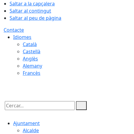
Saltar a la capçalera
Saltar al contingut
Saltar al peu de pàgina
Contacte
Idiomes
Català
Castellà
Anglès
Alemany
Francès
07.08.2026 | 10:21
Cercar:
Ajuntament
Alcalde