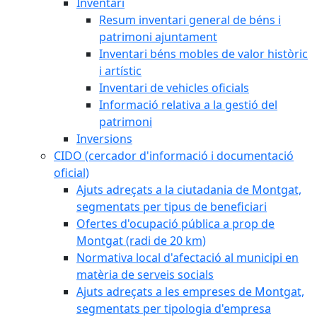
Inventari
Resum inventari general de béns i
patrimoni ajuntament
Inventari béns mobles de valor històric
i artístic
Inventari de vehicles oficials
Informació relativa a la gestió del
patrimoni
Inversions
CIDO (cercador d'informació i documentació
oficial)
Ajuts adreçats a la ciutadania de Montgat,
segmentats per tipus de beneficiari
Ofertes d'ocupació pública a prop de
Montgat (radi de 20 km)
Normativa local d'afectació al municipi en
matèria de serveis socials
Ajuts adreçats a les empreses de Montgat,
segmentats per tipologia d'empresa