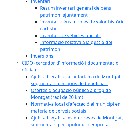
Inventari
Resum inventari general de béns i
patrimoni ajuntament
Inventari béns mobles de valor històric
i artístic
Inventari de vehicles oficials
Informació relativa a la gestió del
patrimoni
Inversions
CIDO (cercador d'informació i documentació
oficial)
Ajuts adreçats a la ciutadania de Montgat,
segmentats per tipus de beneficiari
Ofertes d'ocupació pública a prop de
Montgat (radi de 20 km)
Normativa local d'afectació al municipi en
matèria de serveis socials
Ajuts adreçats a les empreses de Montgat,
segmentats per tipologia d'empresa