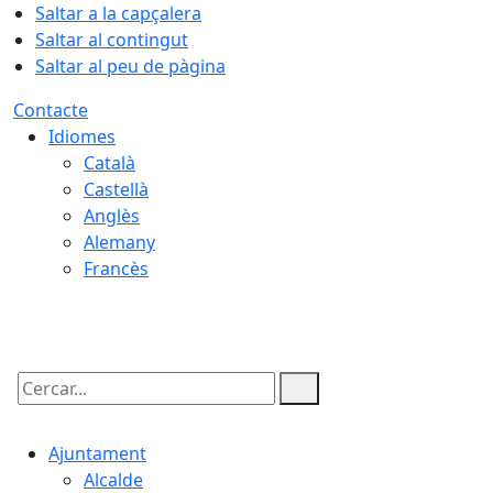
Saltar a la capçalera
Saltar al contingut
Saltar al peu de pàgina
Contacte
Idiomes
Català
Castellà
Anglès
Alemany
Francès
06.08.2026 | 16:26
Cercar:
Ajuntament
Alcalde