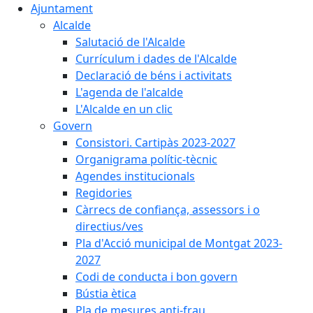
Ajuntament
Alcalde
Salutació de l'Alcalde
Currículum i dades de l'Alcalde
Declaració de béns i activitats
L'agenda de l'alcalde
L'Alcalde en un clic
Govern
Consistori. Cartipàs 2023-2027
Organigrama polític-tècnic
Agendes institucionals
Regidories
Càrrecs de confiança, assessors i o
directius/ves
Pla d'Acció municipal de Montgat 2023-
2027
Codi de conducta i bon govern
Bústia ètica
Pla de mesures anti-frau