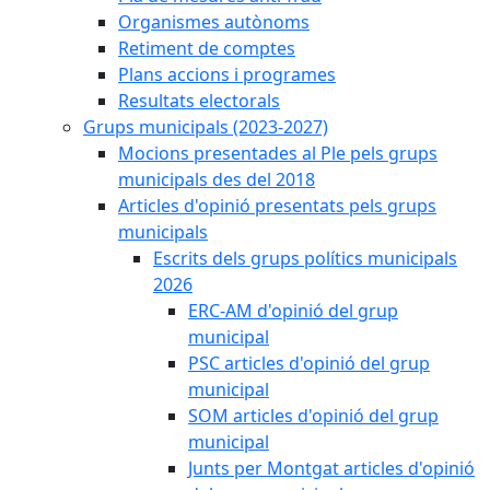
Organismes autònoms
Retiment de comptes
Plans accions i programes
Resultats electorals
Grups municipals (2023-2027)
Mocions presentades al Ple pels grups
municipals des del 2018
Articles d'opinió presentats pels grups
municipals
Escrits dels grups polítics municipals
2026
ERC-AM d'opinió del grup
municipal
PSC articles d'opinió del grup
municipal
SOM articles d'opinió del grup
municipal
Junts per Montgat articles d'opinió