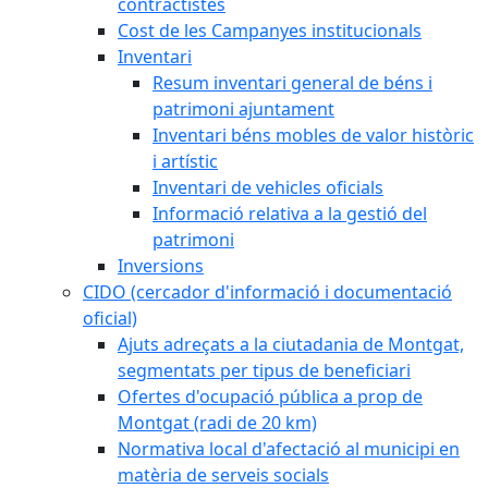
contractistes
Cost de les Campanyes institucionals
Inventari
Resum inventari general de béns i
patrimoni ajuntament
Inventari béns mobles de valor històric
i artístic
Inventari de vehicles oficials
Informació relativa a la gestió del
patrimoni
Inversions
CIDO (cercador d'informació i documentació
oficial)
Ajuts adreçats a la ciutadania de Montgat,
segmentats per tipus de beneficiari
Ofertes d'ocupació pública a prop de
Montgat (radi de 20 km)
Normativa local d'afectació al municipi en
matèria de serveis socials