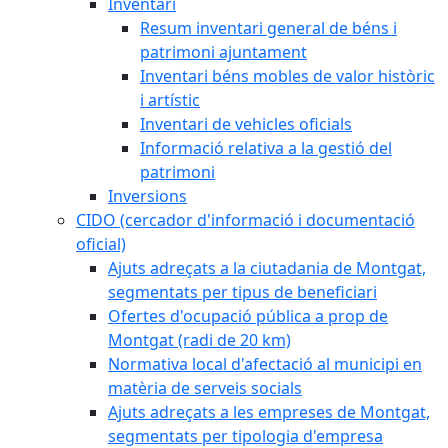
Inventari
Resum inventari general de béns i
patrimoni ajuntament
Inventari béns mobles de valor històric
i artístic
Inventari de vehicles oficials
Informació relativa a la gestió del
patrimoni
Inversions
CIDO (cercador d'informació i documentació
oficial)
Ajuts adreçats a la ciutadania de Montgat,
segmentats per tipus de beneficiari
Ofertes d'ocupació pública a prop de
Montgat (radi de 20 km)
Normativa local d'afectació al municipi en
matèria de serveis socials
Ajuts adreçats a les empreses de Montgat,
segmentats per tipologia d'empresa