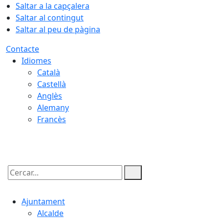
Saltar a la capçalera
Saltar al contingut
Saltar al peu de pàgina
Contacte
Idiomes
Català
Castellà
Anglès
Alemany
Francès
08.08.2026 | 14:49
Cercar:
Ajuntament
Alcalde