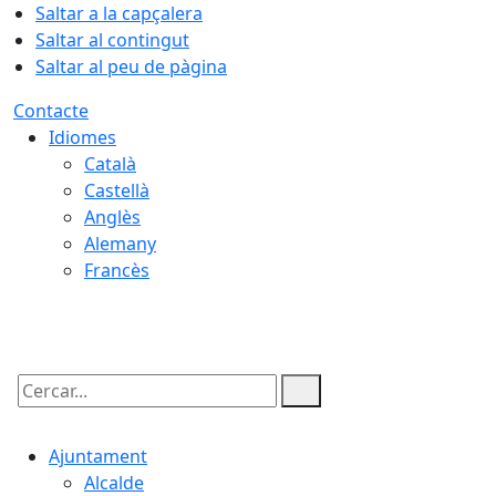
Saltar a la capçalera
Saltar al contingut
Saltar al peu de pàgina
Contacte
Idiomes
Català
Castellà
Anglès
Alemany
Francès
06.08.2026 | 12:17
Cercar:
Ajuntament
Alcalde