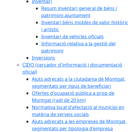
Inventari
Resum inventari general de béns i
patrimoni ajuntament
Inventari béns mobles de valor històric
i artístic
Inventari de vehicles oficials
Informació relativa a la gestió del
patrimoni
Inversions
CIDO (cercador d'informació i documentació
oficial)
Ajuts adreçats a la ciutadania de Montgat,
segmentats per tipus de beneficiari
Ofertes d'ocupació pública a prop de
Montgat (radi de 20 km)
Normativa local d'afectació al municipi en
matèria de serveis socials
Ajuts adreçats a les empreses de Montgat,
segmentats per tipologia d'empresa