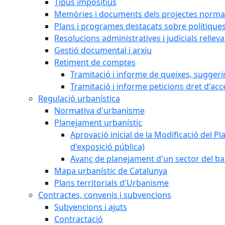
Tipus impositius
Memòries i documents dels projectes normat
Plans i programes destacats sobre polítique
Resolucions administratives i judicials rellev
Gestió documental i arxiu
Retiment de comptes
Tramitació i informe de queixes, sugger
Tramitació i informe peticions dret d'acc
Regulació urbanística
Normativa d'urbanisme
Planejament urbanístic
Aprovació inicial de la Modificació del Pl
d'exposició pública)
Avanç de planejament d'un sector del bar
Mapa urbanístic de Catalunya
Plans territorials d'Urbanisme
Contractes, convenis i subvencions
Subvencions i ajuts
Contractació