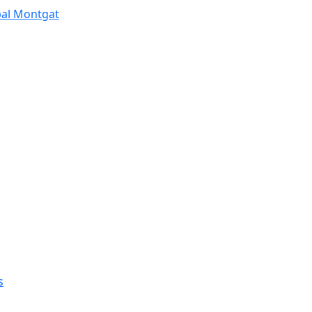
pal Montgat
s