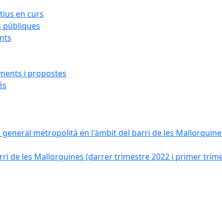
ius en curs
s públiques
ants
iments i propostes
és
a general metropolità en l'àmbit del barri de les Mallorquines
ri de les Mallorquines (darrer trimestre 2022 i primer trim