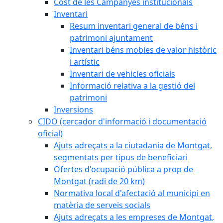
Cost de les Campanyes institucionals
Inventari
Resum inventari general de béns i
patrimoni ajuntament
Inventari béns mobles de valor històric
i artístic
Inventari de vehicles oficials
Informació relativa a la gestió del
patrimoni
Inversions
CIDO (cercador d'informació i documentació
oficial)
Ajuts adreçats a la ciutadania de Montgat,
segmentats per tipus de beneficiari
Ofertes d'ocupació pública a prop de
Montgat (radi de 20 km)
Normativa local d'afectació al municipi en
matèria de serveis socials
Ajuts adreçats a les empreses de Montgat,