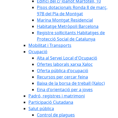
Edifici del c/ Joanot Martotell, 10
Pisos dotacionals Ronda 8 de març,
97B del Pla de Montgat
Marina Montgat Residencial
Habitatge Metròpoli Barcelona
Registre sol·licitants Habitatges de
Protecció Social de Catalunya
Mobilitat i Transports
Ocupació
Alta al Servei Local d'Ocupació
Ofertes laborals xarxa Xaloc
Oferta pública d'ocupació
Recursos per cercar feina
Baixa de la borsa de treball (Xaloc)
Eina d'orientació per a joves
Padró, registres i matrimoni
Participació Ciutadana
Salut pública
Control de plagues