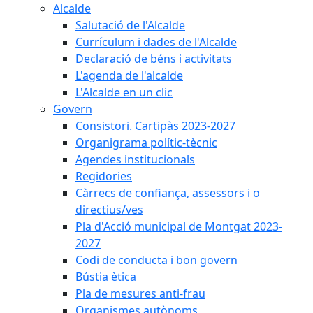
Alcalde
Salutació de l'Alcalde
Currículum i dades de l'Alcalde
Declaració de béns i activitats
L'agenda de l'alcalde
L'Alcalde en un clic
Govern
Consistori. Cartipàs 2023-2027
Organigrama polític-tècnic
Agendes institucionals
Regidories
Càrrecs de confiança, assessors i o
directius/ves
Pla d'Acció municipal de Montgat 2023-
2027
Codi de conducta i bon govern
Bústia ètica
Pla de mesures anti-frau
Organismes autònoms