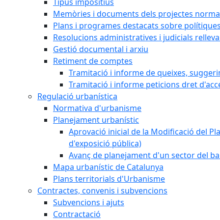
Tipus impositius
Memòries i documents dels projectes normat
Plans i programes destacats sobre polítique
Resolucions administratives i judicials rellev
Gestió documental i arxiu
Retiment de comptes
Tramitació i informe de queixes, sugger
Tramitació i informe peticions dret d'acc
Regulació urbanística
Normativa d'urbanisme
Planejament urbanístic
Aprovació inicial de la Modificació del Pl
d'exposició pública)
Avanç de planejament d'un sector del bar
Mapa urbanístic de Catalunya
Plans territorials d'Urbanisme
Contractes, convenis i subvencions
Subvencions i ajuts
Contractació