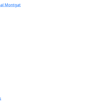
pal Montgat
s