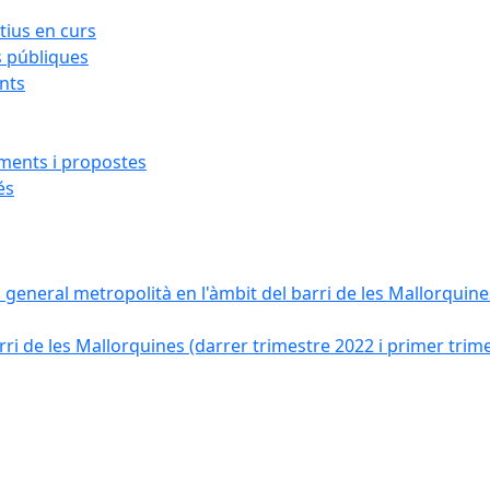
ius en curs
s públiques
ants
iments i propostes
és
a general metropolità en l'àmbit del barri de les Mallorquines
ri de les Mallorquines (darrer trimestre 2022 i primer trim