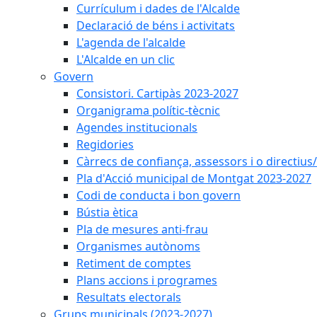
Currículum i dades de l'Alcalde
Declaració de béns i activitats
L'agenda de l'alcalde
L'Alcalde en un clic
Govern
Consistori. Cartipàs 2023-2027
Organigrama polític-tècnic
Agendes institucionals
Regidories
Càrrecs de confiança, assessors i o directius
Pla d'Acció municipal de Montgat 2023-2027
Codi de conducta i bon govern
Bústia ètica
Pla de mesures anti-frau
Organismes autònoms
Retiment de comptes
Plans accions i programes
Resultats electorals
Grups municipals (2023-2027)