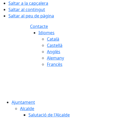
Saltar a la capçalera
Saltar al contingut
Saltar al peu de pàgina
Contacte
Idiomes
Català
Castellà
Anglès
Alemany
Francès
07.08.2026 | 02:59
Ajuntament
Alcalde
Salutació de l'Alcalde