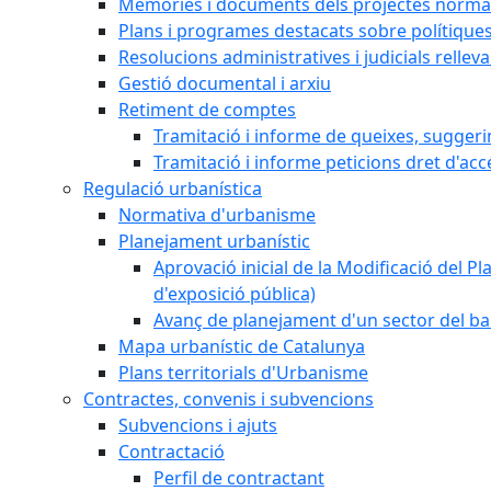
Memòries i documents dels projectes normat
Plans i programes destacats sobre polítique
Resolucions administratives i judicials rellev
Gestió documental i arxiu
Retiment de comptes
Tramitació i informe de queixes, sugger
Tramitació i informe peticions dret d'acc
Regulació urbanística
Normativa d'urbanisme
Planejament urbanístic
Aprovació inicial de la Modificació del Pl
d'exposició pública)
Avanç de planejament d'un sector del bar
Mapa urbanístic de Catalunya
Plans territorials d'Urbanisme
Contractes, convenis i subvencions
Subvencions i ajuts
Contractació
Perfil de contractant