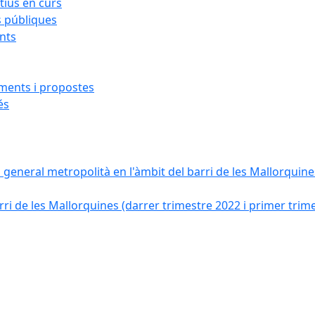
ius en curs
s públiques
ants
iments i propostes
és
a general metropolità en l'àmbit del barri de les Mallorquines
ri de les Mallorquines (darrer trimestre 2022 i primer trim