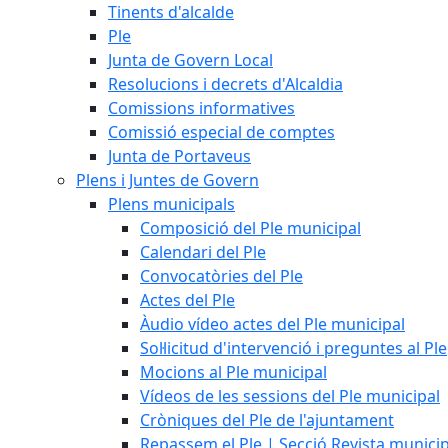
Tinents d'alcalde
Ple
Junta de Govern Local
Resolucions i decrets d'Alcaldia
Comissions informatives
Comissió especial de comptes
Junta de Portaveus
Plens i Juntes de Govern
Plens municipals
Composició del Ple municipal
Calendari del Ple
Convocatòries del Ple
Actes del Ple
Àudio vídeo actes del Ple municipal
Sol·licitud d'intervenció i preguntes al Ple
Mocions al Ple municipal
Vídeos de les sessions del Ple municipal
Cròniques del Ple de l'ajuntament
Repassem el Ple | Secció Revista munici