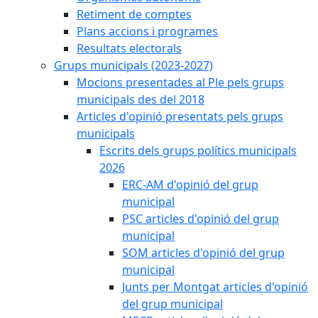
Retiment de comptes
Plans accions i programes
Resultats electorals
Grups municipals (2023-2027)
Mocions presentades al Ple pels grups
municipals des del 2018
Articles d'opinió presentats pels grups
municipals
Escrits dels grups polítics municipals
2026
ERC-AM d'opinió del grup
municipal
PSC articles d'opinió del grup
municipal
SOM articles d'opinió del grup
municipal
Junts per Montgat articles d'opinió
del grup municipal