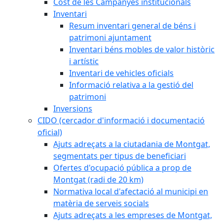
Cost de les Campanyes institucionals
Inventari
Resum inventari general de béns i
patrimoni ajuntament
Inventari béns mobles de valor històric
i artístic
Inventari de vehicles oficials
Informació relativa a la gestió del
patrimoni
Inversions
CIDO (cercador d'informació i documentació
oficial)
Ajuts adreçats a la ciutadania de Montgat,
segmentats per tipus de beneficiari
Ofertes d'ocupació pública a prop de
Montgat (radi de 20 km)
Normativa local d'afectació al municipi en
matèria de serveis socials
Ajuts adreçats a les empreses de Montgat,