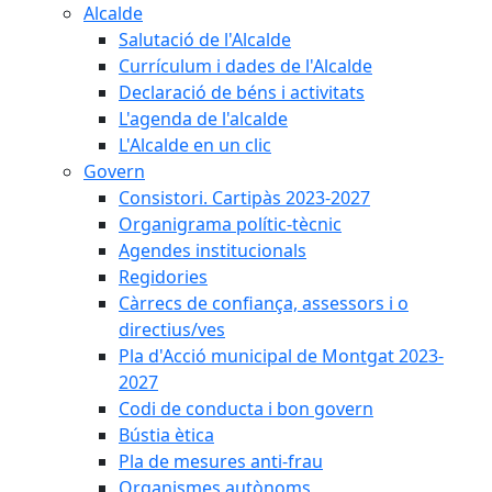
Alcalde
Salutació de l'Alcalde
Currículum i dades de l'Alcalde
Declaració de béns i activitats
L'agenda de l'alcalde
L'Alcalde en un clic
Govern
Consistori. Cartipàs 2023-2027
Organigrama polític-tècnic
Agendes institucionals
Regidories
Càrrecs de confiança, assessors i o
directius/ves
Pla d'Acció municipal de Montgat 2023-
2027
Codi de conducta i bon govern
Bústia ètica
Pla de mesures anti-frau
Organismes autònoms