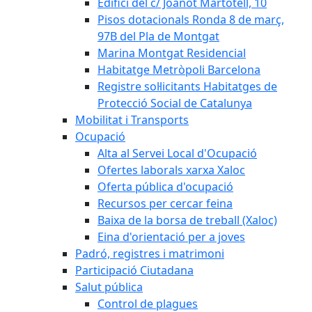
Edifici del c/ Joanot Martotell, 10
Pisos dotacionals Ronda 8 de març,
97B del Pla de Montgat
Marina Montgat Residencial
Habitatge Metròpoli Barcelona
Registre sol·licitants Habitatges de
Protecció Social de Catalunya
Mobilitat i Transports
Ocupació
Alta al Servei Local d'Ocupació
Ofertes laborals xarxa Xaloc
Oferta pública d'ocupació
Recursos per cercar feina
Baixa de la borsa de treball (Xaloc)
Eina d'orientació per a joves
Padró, registres i matrimoni
Participació Ciutadana
Salut pública
Control de plagues