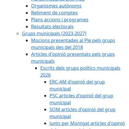
Organismes autònoms
Retiment de comptes
Plans accions i programes
Resultats electorals
Grups municipals (2023-2027)
Mocions presentades al Ple pels grups
municipals des del 2018
Articles d'opinió presentats pels grups
municipals
Escrits dels grups polítics municipals
2026
ERC-AM d'opinió del grup
municipal
PSC articles d'opinió del grup
municipal
SOM articles d'opinió del grup
municipal
Junts per Montgat articles d'opinió