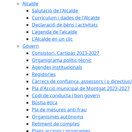
Alcalde
Salutació de l'Alcalde
Currículum i dades de l'Alcalde
Declaració de béns i activitats
L'agenda de l'alcalde
L'Alcalde en un clic
Govern
Consistori. Cartipàs 2023-2027
Organigrama polític-tècnic
Agendes institucionals
Regidories
Càrrecs de confiança, assessors i o directius
Pla d'Acció municipal de Montgat 2023-2027
Codi de conducta i bon govern
Bústia ètica
Pla de mesures anti-frau
Organismes autònoms
Retiment de comptes
Plans accions i programes