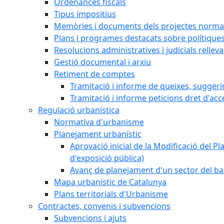
Ordenances fiscals
Tipus impositius
Memòries i documents dels projectes normat
Plans i programes destacats sobre polítique
Resolucions administratives i judicials rellev
Gestió documental i arxiu
Retiment de comptes
Tramitació i informe de queixes, sugger
Tramitació i informe peticions dret d'acc
Regulació urbanística
Normativa d'urbanisme
Planejament urbanístic
Aprovació inicial de la Modificació del Pl
d'exposició pública)
Avanç de planejament d'un sector del bar
Mapa urbanístic de Catalunya
Plans territorials d'Urbanisme
Contractes, convenis i subvencions
Subvencions i ajuts