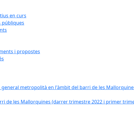
ius en curs
s públiques
ants
iments i propostes
és
a general metropolità en l'àmbit del barri de les Mallorquines
ri de les Mallorquines (darrer trimestre 2022 i primer trim