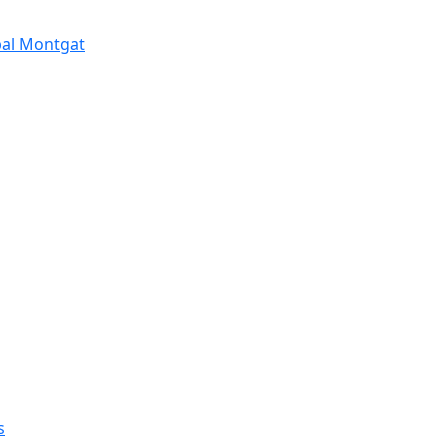
pal Montgat
s