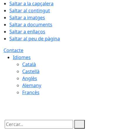
Saltar a la capçalera
Saltar al contingut
Saltar a imatges
Saltar a documents
Saltar a enllaços
Saltar al peu de pàgina
Contacte
Idiomes
Català
Castellà
Anglès
Alemany
Francès
09.08.2026 | 10:24
Cercar: