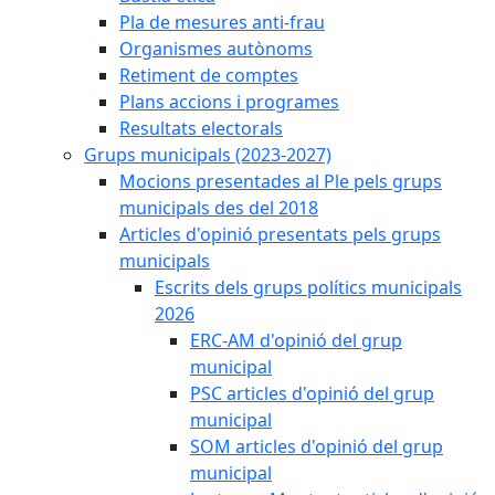
Pla de mesures anti-frau
Organismes autònoms
Retiment de comptes
Plans accions i programes
Resultats electorals
Grups municipals (2023-2027)
Mocions presentades al Ple pels grups
municipals des del 2018
Articles d'opinió presentats pels grups
municipals
Escrits dels grups polítics municipals
2026
ERC-AM d'opinió del grup
municipal
PSC articles d'opinió del grup
municipal
SOM articles d'opinió del grup
municipal