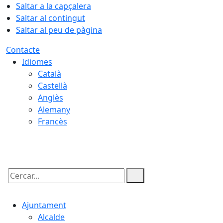
Saltar a la capçalera
Saltar al contingut
Saltar al peu de pàgina
Contacte
Idiomes
Català
Castellà
Anglès
Alemany
Francès
09.08.2026 | 13:46
Cercar:
Ajuntament
Alcalde