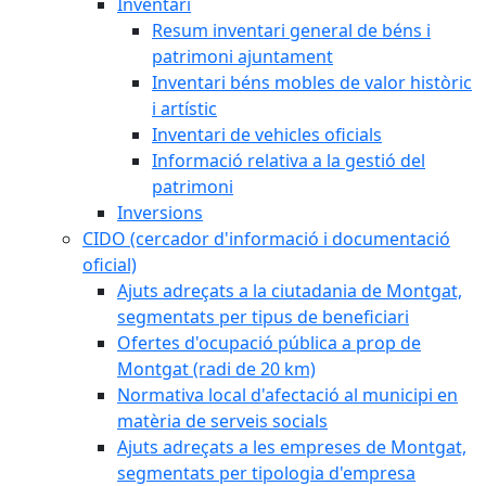
Inventari
Resum inventari general de béns i
patrimoni ajuntament
Inventari béns mobles de valor històric
i artístic
Inventari de vehicles oficials
Informació relativa a la gestió del
patrimoni
Inversions
CIDO (cercador d'informació i documentació
oficial)
Ajuts adreçats a la ciutadania de Montgat,
segmentats per tipus de beneficiari
Ofertes d'ocupació pública a prop de
Montgat (radi de 20 km)
Normativa local d'afectació al municipi en
matèria de serveis socials
Ajuts adreçats a les empreses de Montgat,
segmentats per tipologia d'empresa