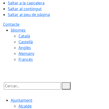
Saltar a la capçalera
Saltar al contingut
Saltar al peu de pàgina
Contacte
Idiomes
Català
Castellà
Anglès
Alemany
Francès
07.08.2026 | 17:00
Cercar:
Ajuntament
Alcalde