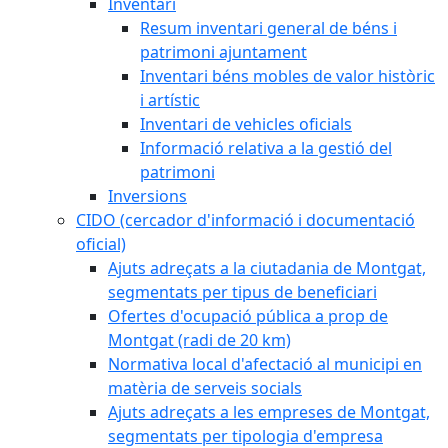
Inventari
Resum inventari general de béns i
patrimoni ajuntament
Inventari béns mobles de valor històric
i artístic
Inventari de vehicles oficials
Informació relativa a la gestió del
patrimoni
Inversions
CIDO (cercador d'informació i documentació
oficial)
Ajuts adreçats a la ciutadania de Montgat,
segmentats per tipus de beneficiari
Ofertes d'ocupació pública a prop de
Montgat (radi de 20 km)
Normativa local d'afectació al municipi en
matèria de serveis socials
Ajuts adreçats a les empreses de Montgat,
segmentats per tipologia d'empresa