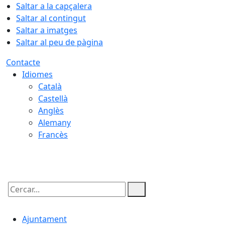
Saltar a la capçalera
Saltar al contingut
Saltar a imatges
Saltar al peu de pàgina
Contacte
Idiomes
Català
Castellà
Anglès
Alemany
Francès
06.08.2026 | 16:53
Cercar:
Ajuntament