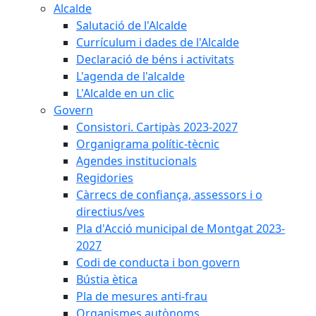
Alcalde
Salutació de l'Alcalde
Currículum i dades de l'Alcalde
Declaració de béns i activitats
L'agenda de l'alcalde
L'Alcalde en un clic
Govern
Consistori. Cartipàs 2023-2027
Organigrama polític-tècnic
Agendes institucionals
Regidories
Càrrecs de confiança, assessors i o
directius/ves
Pla d'Acció municipal de Montgat 2023-
2027
Codi de conducta i bon govern
Bústia ètica
Pla de mesures anti-frau
Organismes autònoms