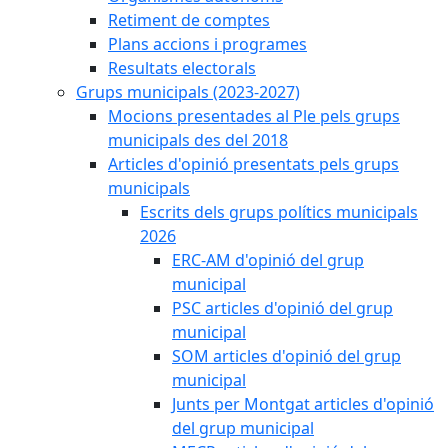
Retiment de comptes
Plans accions i programes
Resultats electorals
Grups municipals (2023-2027)
Mocions presentades al Ple pels grups
municipals des del 2018
Articles d'opinió presentats pels grups
municipals
Escrits dels grups polítics municipals
2026
ERC-AM d'opinió del grup
municipal
PSC articles d'opinió del grup
municipal
SOM articles d'opinió del grup
municipal
Junts per Montgat articles d'opinió
del grup municipal