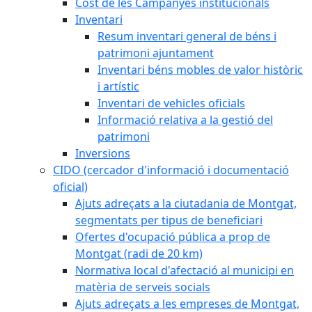
Cost de les Campanyes institucionals
Inventari
Resum inventari general de béns i
patrimoni ajuntament
Inventari béns mobles de valor històric
i artístic
Inventari de vehicles oficials
Informació relativa a la gestió del
patrimoni
Inversions
CIDO (cercador d'informació i documentació
oficial)
Ajuts adreçats a la ciutadania de Montgat,
segmentats per tipus de beneficiari
Ofertes d'ocupació pública a prop de
Montgat (radi de 20 km)
Normativa local d'afectació al municipi en
matèria de serveis socials
Ajuts adreçats a les empreses de Montgat,