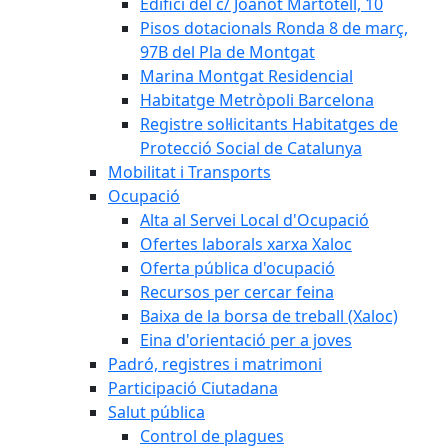
Edifici del c/ Joanot Martotell, 10
Pisos dotacionals Ronda 8 de març,
97B del Pla de Montgat
Marina Montgat Residencial
Habitatge Metròpoli Barcelona
Registre sol·licitants Habitatges de
Protecció Social de Catalunya
Mobilitat i Transports
Ocupació
Alta al Servei Local d'Ocupació
Ofertes laborals xarxa Xaloc
Oferta pública d'ocupació
Recursos per cercar feina
Baixa de la borsa de treball (Xaloc)
Eina d'orientació per a joves
Padró, registres i matrimoni
Participació Ciutadana
Salut pública
Control de plagues