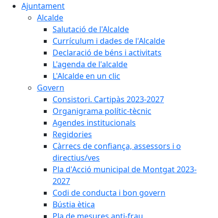
Ajuntament
Alcalde
Salutació de l'Alcalde
Currículum i dades de l'Alcalde
Declaració de béns i activitats
L'agenda de l'alcalde
L'Alcalde en un clic
Govern
Consistori. Cartipàs 2023-2027
Organigrama polític-tècnic
Agendes institucionals
Regidories
Càrrecs de confiança, assessors i o
directius/ves
Pla d'Acció municipal de Montgat 2023-
2027
Codi de conducta i bon govern
Bústia ètica
Pla de mesures anti-frau