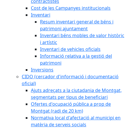
contractistes
Cost de les Campanyes institucionals
Inventari
Resum inventari general de béns i
patrimoni ajuntament
Inventari béns mobles de valor històric
i artístic
Inventari de vehicles oficials
Informació relativa a la gestió del
patrimoni
Inversions
CIDO (cercador d'informació i documentació
oficial)
Ajuts adreçats a la ciutadania de Montgat,
segmentats per tipus de beneficiari
Ofertes d'ocupació pública a prop de
Montgat (radi de 20 km)
Normativa local d'afectació al municipi en
matèria de serveis socials