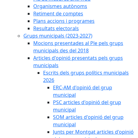
Organismes autònoms
Retiment de comptes
Plans accions i programes
Resultats electorals
Grups municipals (2023-2027)
Mocions presentades al Ple pels grups
municipals des del 2018
Articles d'opinió presentats pels grups
municipals
Escrits dels grups polítics municipals
2026
ERC-AM d'opinió del grup
municipal
PSC articles d'opinió del grup
municipal
SOM articles d'opinió del grup
municipal
Junts per Montgat articles d'opinió