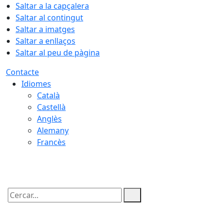
Saltar a la capçalera
Saltar al contingut
Saltar a imatges
Saltar a enllaços
Saltar al peu de pàgina
Contacte
Idiomes
Català
Castellà
Anglès
Alemany
Francès
09.08.2026 | 13:53
Cercar: