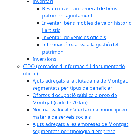
Inventari
Resum inventari general de béns i
patrimoni ajuntament
Inventari béns mobles de valor històric
i artístic
Inventari de vehicles oficials
Informació relativa a la gestió del
patrimoni
Inversions
CIDO (cercador d'informació i documentació
oficial)
Ajuts adreçats a la ciutadania de Montgat,
segmentats per tipus de beneficiari
Ofertes d'ocupació pública a prop de
Montgat (radi de 20 km)
Normativa local d'afectació al municipi en
matèria de serveis socials
Ajuts adreçats a les empreses de Montgat,
segmentats per tipologia d'empresa