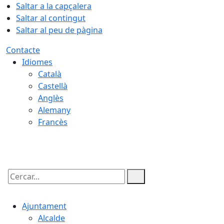
Saltar a la capçalera
Saltar al contingut
Saltar al peu de pàgina
Contacte
Idiomes
Català
Castellà
Anglès
Alemany
Francès
08.08.2026 | 18:08
Cercar:
Ajuntament
Alcalde